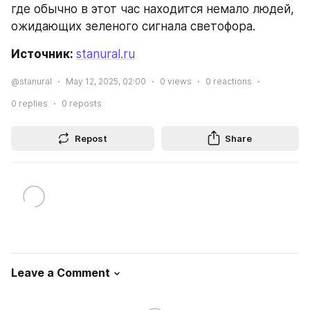
где обычно в этот час находится немало людей, 
ожидающих зеленого сигнала светофора.
Источник: 
stanural.ru
@stanural
May 12, 2025, 02:00
0
views
0
reactions
0
replies
0
reposts
Repost
Share
Leave a Comment