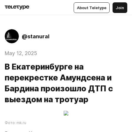
About Teletype
Join
@stanural
May 12, 2025
В Екатеринбурге на
перекрестке Амундсена и
Бардина произошло ДТП с
выездом на тротуар
Фото: mk.ru