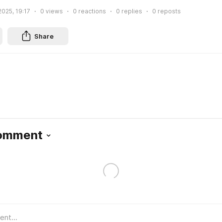
2025, 19:17
0
views
0
reactions
0
replies
0
reposts
Share
Comment