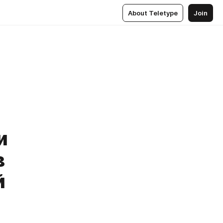
About Teletype
Join
и
в
й