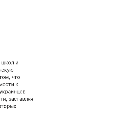
школ и 
скую 
ом, что 
ости к 
украинцев 
и, заставляя 
оторых 