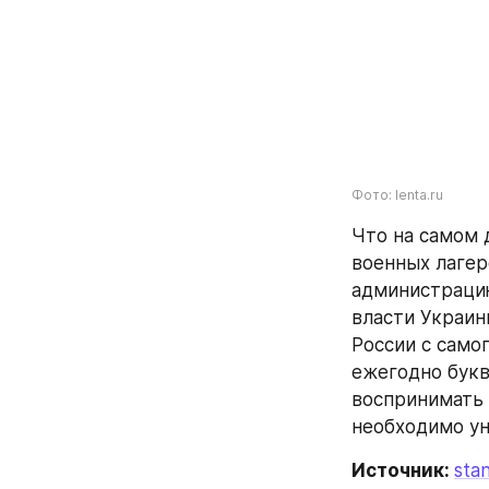
Фото: lenta.ru
Что на самом 
военных лагер
администрацию
власти Украин
России с само
ежегодно букв
воспринимать р
необходимо ун
Источник: 
stan