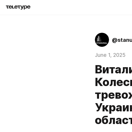
@stanu
June 1, 2025
Витал
Колес
трево
Украи
облас