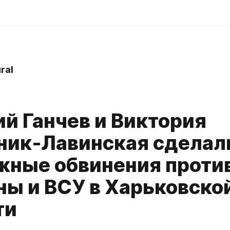
ral
ий Ганчев и Виктория
ник-Лавинская сделал
жные обвинения проти
ны и ВСУ в Харьковско
ти