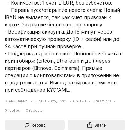
  - Количество: 1 счет в EUR, без субсчетов.  
  - Перевыпуск/открытие нового счета: Новый 
IBAN не выдается, так как счет привязан к 
карте. Закрытие бесплатно, по запросу.  
- Верификация аккаунта: До 15 минут через 
автоматическую проверку (ID + селфи) или до 
24 часов при ручной проверке.  
- Поддержка криптовалют: Пополнение счета с 
криптобирж (Bitcoin, Ethereum и др.) через 
партнеров (Bitnovo, Coinmama). Прямые 
операции с криптовалютами в приложении не 
поддерживаются. Вывод на биржи возможен 
при соблюдении KYC/AML.  
STARK BANKS
June 3, 2025, 23:05
0
views
0
reactions
0
replies
0
reposts
Repost
Share