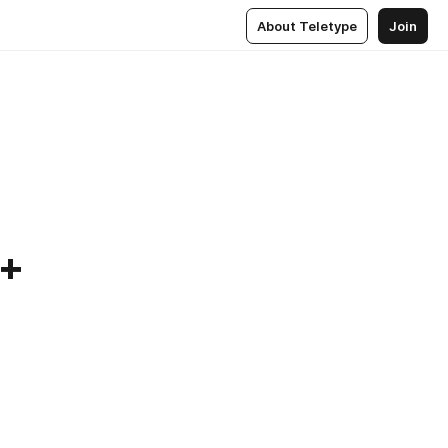
About Teletype
Join
е+