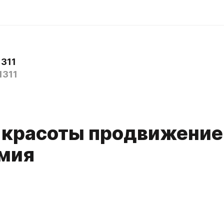
311
1311
 красоты продвижени
мия