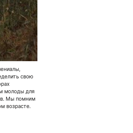
ениалы, 
еделить свою 
рах 
м молоды для 
ов. Мы помним 
м возрасте. 