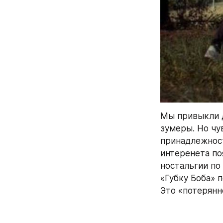
Мы привыкли д
зумеры. Но чу
принадлежност
интеренета по
ностальгии по
«Губку Боба» п
Это «потерянн