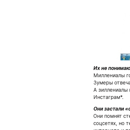
Их не понимаю
Миллениалы го
Зумеры отвеча
А зиллениалы г
Инстаграм*.  
Они застали «
Они помнят ст
соцсетях, но 