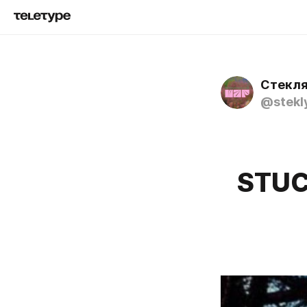
Стекл
@stekl
STUC