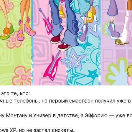
то те, кто:  
очные телефоны, но первый смартфон получил уже в 
ну Монтану и Универ в детстве, а Эйфорию — уже во
ws XP, но не застал дискеты.  