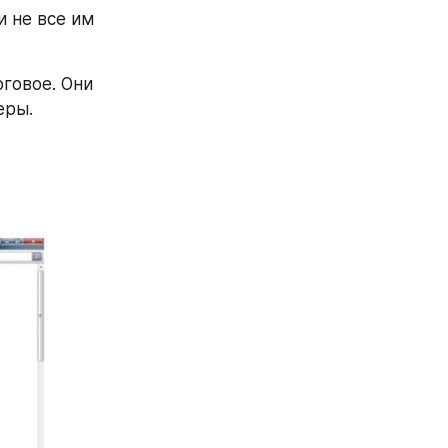
 не все им 
говое. Они 
ры.  
 