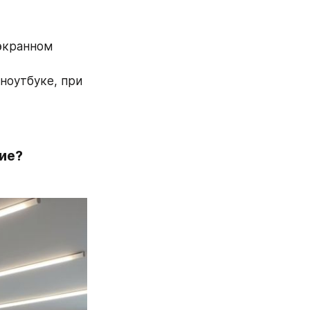
экранном 
ноутбуке, при 
ие? 