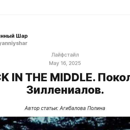
янный Шар
yanniyshar
Лайфстайл
May 16, 2025
K IN THE MIDDLE. Поко
Зиллениалов.
Автор статьи: Агибалова Полина