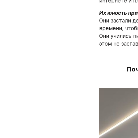
интернете и п
Их юность при
Они застали д
времени, чтоб
Они учились пи
этом не заста
Поч