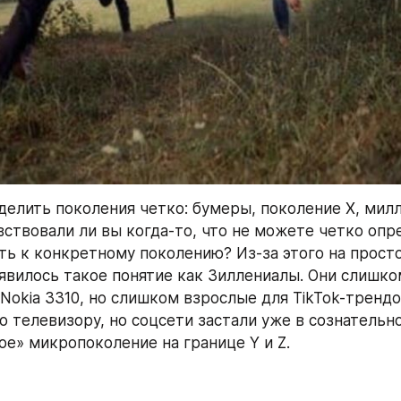
елить поколения четко: бумеры, поколение X, милл
вствовали ли вы когда-то, что не можете четко опр
ь к конкретному поколению? Из-за этого на просто
явилось такое понятие как Зиллениалы. Они слишко
 Nokia 3310, но слишком взрослые для TikTok-тренд
о телевизору, но соцсети застали уже в сознательно
ое» микропоколение на границе Y и Z.  