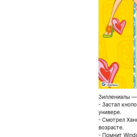
Зиллениалы — э
- Застал кноп
универе.  
- Смотрел Хан
возрасте.  
- Помнит Windo