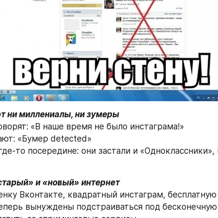
т ни миллениалы, ни зумеры
ворят: «В наше время не было инстаграма!»  
ют: «Бумер detected»  
де-то посередине: они застали и «Одноклассники», и
старый» и «новый» интернет 
енку Вконтакте, квадратный инстаграм, бесплатную 
теперь вынуждены подстраиваться под бесконечную 