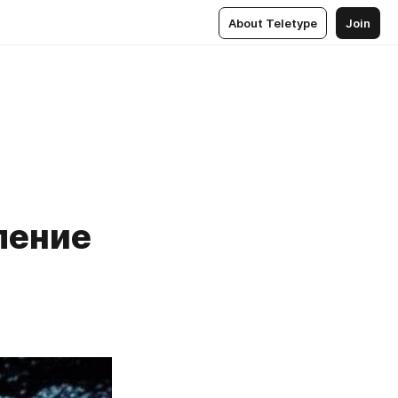
About Teletype
Join
ление