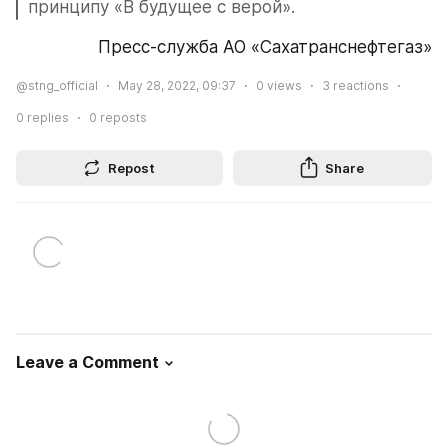
принципу «В будущее с верой».
Пресс-служба АО «Сахатранснефтегаз»
@stng_official
May 28, 2022, 09:37
0
views
3
reactions
0
replies
0
reposts
Repost
Share
Leave a Comment