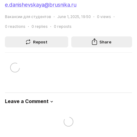
e.danishevskaya@brusnika.ru
Вакансии для студентов
June 1, 2025, 19:50
0
views
0
reactions
0
replies
0
reposts
Repost
Share
Leave a Comment