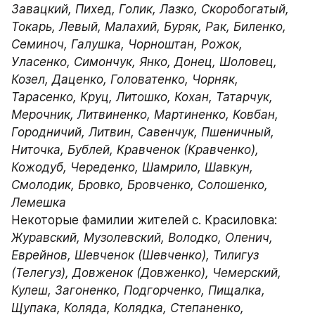
Завацкий, Пихед, Голик, Лазко, Скоробогатый, 
Токарь, Левый, Малахий, Буряк, Рак, Биленко, 
Семиноч, Галушка, Чорноштан, Рожок, 
Уласенко, Симончук, Янко, Донец, Шоловец, 
Козел, Даценко, Головатенко, Чорняк, 
Тарасенко, Круц, Литошко, Кохан, Татарчук, 
Мерочник, Литвиненко, Мартиненко, Ковбан, 
Городничий, Литвин, Савенчук, Пшеничный, 
Ниточка, Бублей, Кравченок (Кравченко), 
Кожодуб, Череденко, Шамрило, Шавкун, 
Смолодик, Бровко, Бровченко, Солошенко, 
Лемешка
Некоторые фамилии жителей c. Красиловка:
Журавский, Музолевский, Володко, Оленич, 
Еврейнов, Шевченок (Шевченко), Тилигуз 
(Телегуз), Довженок (Довженко), Чемерский, 
Кулеш, Загоненко, Подгорченко, Пищалка, 
Щупака, Коляда, Колядка, Степаненко, 