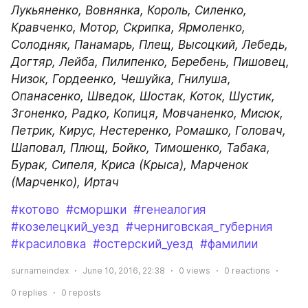
Лукьяненко, Вовнянка, Король, Силенко, 
Кравченко, Мотор, Скрипка, Ярмоленко, 
Солодняк, Панамарь, Плещ, Высоцкий, Лебедь, 
Догтяр, Лейба, Пилипенко, Беребень, Пишовец, 
Низок, Гордеенко, Чешуйка, Гнилуша, 
Опанасенко, Шведок, Шостак, Коток, Шустик, 
Згоненко, Радко, Копиця, Мовчаненко, Мисюк, 
Петрик, Кирус, Нестеренко, Ромашко, Головач, 
Шаповал, Плющ, Бойко, Тимошенко, Табака, 
Бурак, Сипеля, Криса (Крыса), Марченок 
(Марченко), Иртач
#котово
#сморшки
#генеалогия
#козелецкий_уезд
#черниговская_губерния
#красиловка
#остерский_уезд
#фамилии
surnameindex
June 10, 2016, 22:38
0
views
0
reactions
0
replies
0
reposts