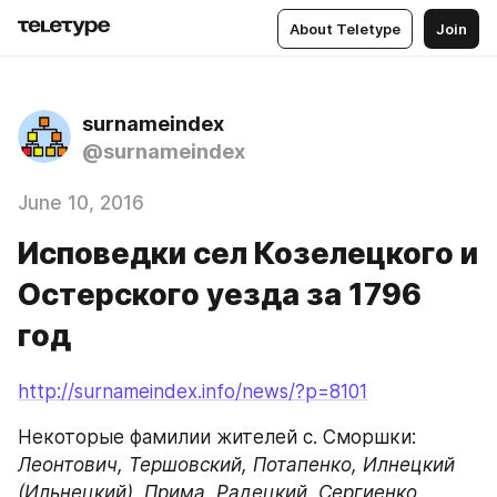
About Teletype
Join
surnameindex
@surnameindex
June 10, 2016
Исповедки сел Козелецкого и
Остерского уезда за 1796
год
http://surnameindex.info/news/?p=8101
Некоторые фамилии жителей c. Сморшки:
Леонтович, Тершовский, Потапенко, Илнецкий 
(Ильнецкий), Прима, Радецкий, Сергиенко, 