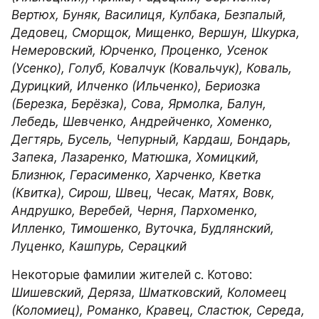
Вертюх, Буняк, Василиця, Кулбака, Безпалый, 
Дедовец, Сморщок, Мищенко, Вершун, Шкурка, 
Немеровский, Юрченко, Проценко, Усенок 
(Усенко), Голуб, Ковалчук (Ковальчук), Коваль, 
Дурицкий, Илченко (Ильченко), Бериозка 
(Березка, Берёзка), Сова, Ярмолка, Балун, 
Лебедь, Шевченко, Андрейченко, Хоменко, 
Дегтярь, Бусель, Чепурный, Кардаш, Бондарь, 
Запека, Лазаренко, Матюшка, Хомицкий, 
Близнюк, Герасименко, Харченко, Кветка 
(Квитка), Сирош, Швец, Чесак, Матях, Вовк, 
Андрушко, Веребей, Черня, Пархоменко, 
Илленко, Тимошенко, Вуточка, Будлянский, 
Луценко, Кашпурь, Серацкий
Некоторые фамилии жителей c. Котово:
Шишевский, Деряза, Шматковский, Коломеец 
(Коломиец), Романко, Кравец, Сластюк, Середа, 