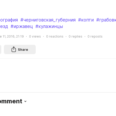
еография
#черниговская_губерния
#копти
#грабов
уезд
#иржавец
#кулажинцы
e 11, 2016, 21:19
0
views
0
reactions
0
replies
0
reposts
Share
Comment