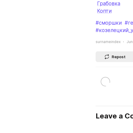
Грабовка
Копти
#сморшки
#г
#козелецкий_
surnameindex
Jun
Repost
Leave a 