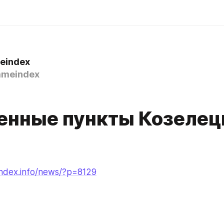
eindex
meindex
енные пункты Козелец
index.info/news/?p=8129