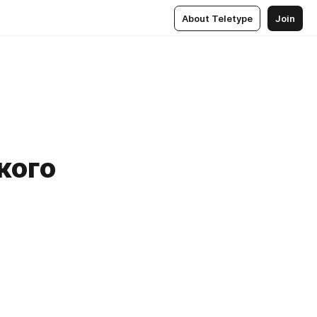
About Teletype
Join
кого