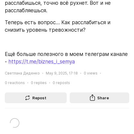
расслабишься, точно всё рухнет. Вот и не 
расслабляешься.
Теперь есть вопрос… Как расслабиться и 
снизить уровень тревожности? 
Ещё больше полезного в моем телеграм канале 
- 
https://t.me/biznes_i_semya
Светлана Диденко
May 9, 2025, 17:18
0
views
0
reactions
0
replies
0
reposts
Repost
Share