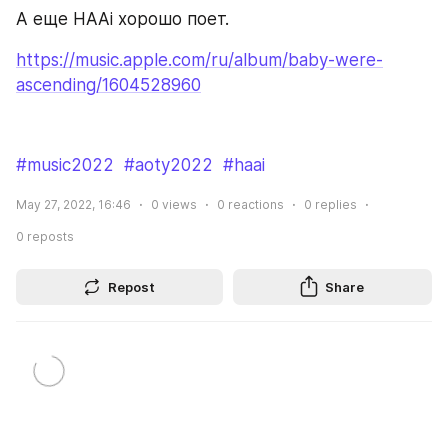
А еще HAAi хорошо поет.
https://music.apple.com/ru/album/baby-were-
ascending/1604528960
#music2022
#aoty2022
#haai
May 27, 2022, 16:46
0
views
0
reactions
0
replies
0
reposts
Repost
Share