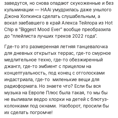
заведутся, но снова опадают скукоженные и без 
кульминации — HAAi умудрилась даже унылого 
Джона Хопкинса сделать слушабельным, а 
вокал заебавшего в край Алекса Тейлора из Hot 
Chip в "Biggest Mood Ever" вообще преобразила 
до "плейлиста лучших треков 2022 года". 
Где-то это размеренная летняя танцевалочка 
для дневных открытых террас, где-то смурное 
медлительное техно, где-то обезжиренный 
джангл, где-то эмбиент с прицелом на 
концептуальность, под конец с отголосками 
индастриала, где-то  миленькие вещи для 
радиоформата. Но знаете что? Если бы вся 
музыка на Европе Плюс была такая, то мы бы 
не выливали ведро хлорки на детей с блютуз-
колонками под окнами.  Наоборот, просили бы 
их сделать погромче!