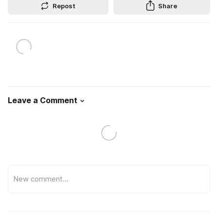
Repost
Share
Leave a Comment