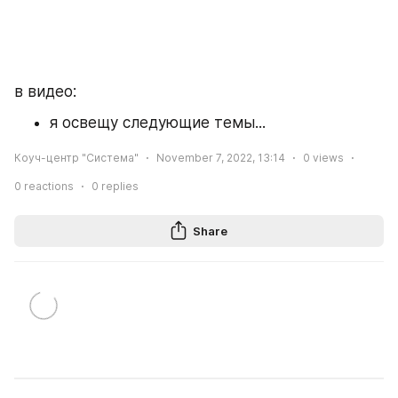
в видео:
я освещу следующие темы...
Коуч-центр "Система"
November 7, 2022, 13:14
0
views
0
reactions
0
replies
Share