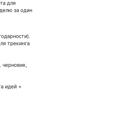
а для 
делю за один 
годарности). 
ля трекинга 
а идей + 