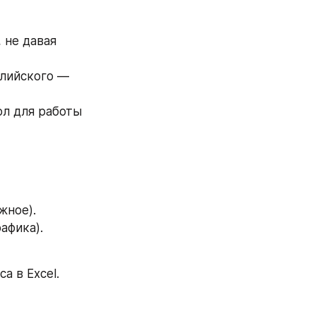
 не давая 
лийского — 
л для работы 
жное). 
афика).
а в Excel. 