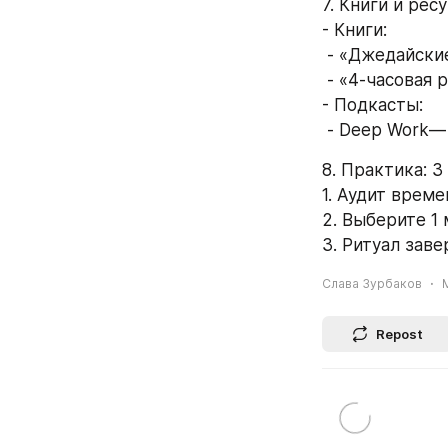
7. Книги и рес
- Книги: 
 - «Джедайски
 - «4-часовая
- Подкасты: 
 - Deep Work—
8. Практика: 3
1. Аудит време
2. Выберите 1 
3. Ритуал заве
Слава Зурбаков
Repost