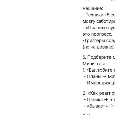
Решение: 
- Техника «5 с
мозгу саботиро
- «Правило нул
это прогресс. 
-Триггеры сре
(не на диване!)
6. Подберите 
Мини-тест: 
1. «Вы любите
 - Планы → Ма
 - Импровизац
2. «Как реагир
 - Паника → Б
 - «Бывает» →