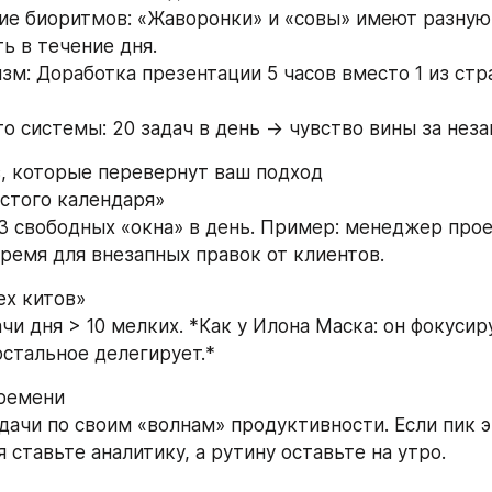
ие биоритмов: «Жаворонки» и «совы» имеют разную 
ь в течение дня. 
зм: Доработка презентации 5 часов вместо 1 из стра
то системы: 20 задач в день → чувство вины за нез
в, которые перевернут ваш подход 
устого календаря»
3 свободных «окна» в день. Пример: менеджер прое
ремя для внезапных правок от клиентов.
ех китов»
чи дня > 10 мелких. *Как у Илона Маска: он фокусиру
остальное делегирует.*
времени
ачи по своим «волнам» продуктивности. Если пик эн
 ставьте аналитику, а рутину оставьте на утро.