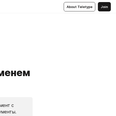
About Teletype
Join
еменем
)
ент с 
менты. 