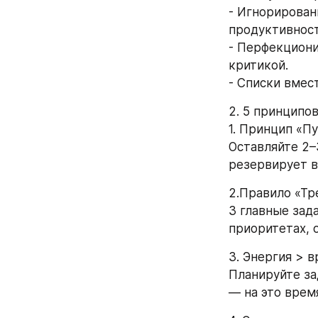
- Игнорирован
продуктивност
- Перфекциони
критикой. 
- Списки вмес
2. 5 принципо
1. Принцип «П
Оставляйте 2–
резервирует в
2.Правило «Тр
3 главные зада
приоритетах, 
3. Энергия > 
Планируйте зад
— на это время