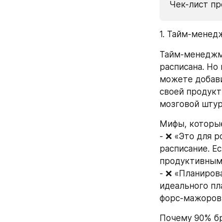
Чек-лист пр
1. Тайм-менед
Тайм-менеджме
расписана. Но 
можете добави
своей продукт
мозговой штур
Мифы, которы
- ❌ «Это для 
расписание. Ес
продуктивным
- ❌ «Планиров
идеального пл
форс-мажоров 
Почему 90% б