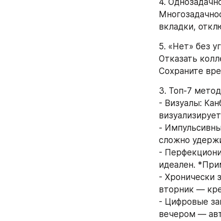
4. Однозадачн
Многозадачнос
вкладки, откл
5. «Нет» без у
Отказать колл
Сохраните вре
3. Топ-7 мето
- Визуалы: Кан
визуализирует 
- Импульсивные
сложно удержи
- Перфекциони
идеален. *При
- Хронически з
вторник — кре
- Цифровые за
вечером — авт