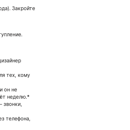
а). Закройте 
упление. 
дизайнер 
я тех, кому 
 он не 
ёт неделю.* 
 звонки, 
з телефона, 