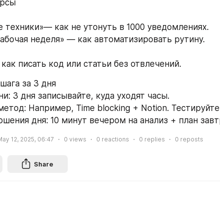
урсы 
е техники»— как не утонуть в 1000 уведомлениях. 
 рабочая неделя» — как автоматизировать рутину. 
 как писать код или статьи без отвлечений.
 шага за 3 дня 
ни: 3 дня записывайте, куда уходят часы. 
метод: Например, Time blocking + Notion. Тестируйте
ршения дня: 10 минут вечером на анализ + план завт
May 12, 2025, 06:47
0
views
0
reactions
0
replies
0
reposts
Share