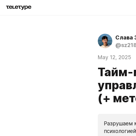
Слава 
@sz21
May 12, 2025
Тайм-
управл
(+ ме
Разрушаем м
психологией