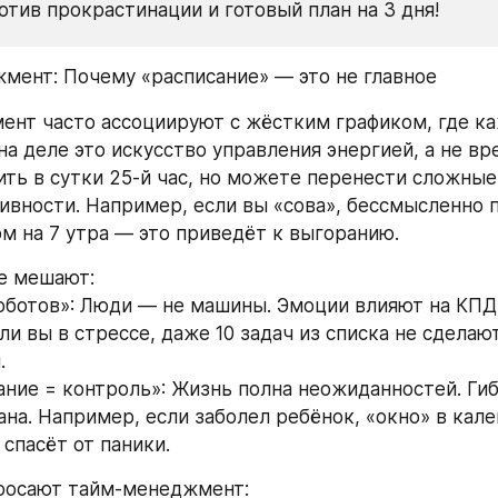
отив прокрастинации и готовый план на 3 дня!
жмент: Почему «расписание» — это не главное
нт часто ассоциируют с жёстким графиком, где ка
на деле это искусство управления энергией, а не вр
ть в сутки 25-й час, но можете перенести сложные 
ивности. Например, если вы «сова», бессмысленно п
м на 7 утра — это приведёт к выгоранию.
е мешают: 
роботов»: Люди — не машины. Эмоции влияют на КПД 
ли вы в стрессе, даже 10 задач из списка не сделают
. 
ание = контроль»: Жизнь полна неожиданностей. Гиб
ана. Например, если заболел ребёнок, «окно» в кале
спасёт от паники.
росают тайм-менеджмент: 