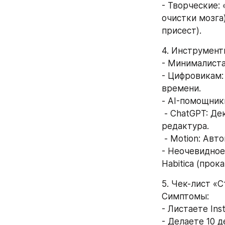
- Творческие:
очистки мозга)
присест).
4. Инструмент
- Минималистам
- Цифровикам:
времени. 
- AI-помощники
 - ChatGPT: Декомпозирует задачу «написать книгу» на этапы: план, черновик, 
редактура. 
 - Motion: Ав
- Неочевидное
Habitica (прок
5. Чек-лист «
Симптомы: 
- Листаете Ins
- Делаете 10 