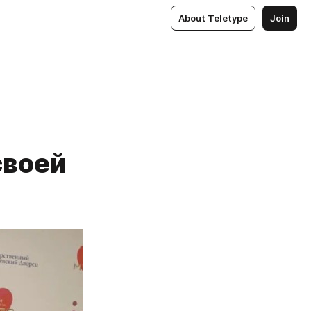
About Teletype
Join
своей