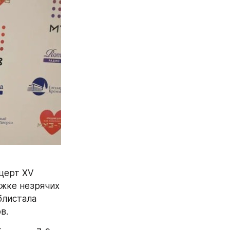
церт XV 
жке незрячих 
листала 
в.