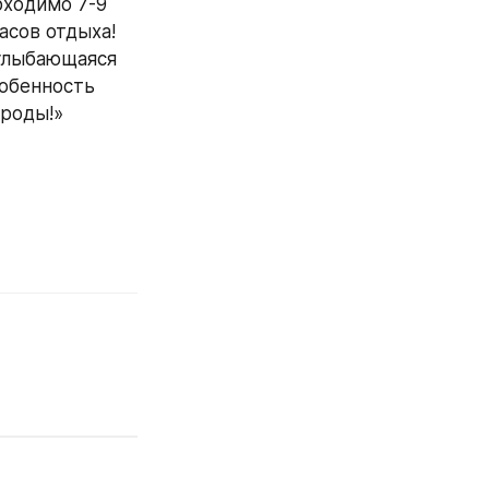
ходимо 7-9 
сов отдыха! 
улыбающаяся 
обенность 
ироды!»