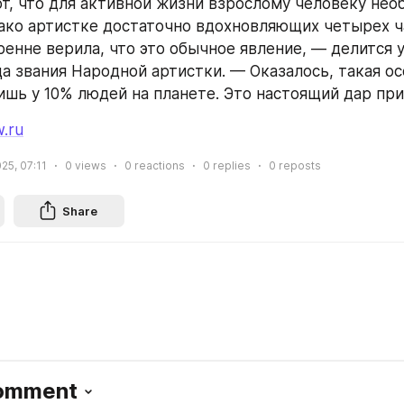
т, что для активной жизни взрослому человеку необ
нако артистке достаточно вдохновляющих четырех ча
ренне верила, что это обычное явление, — делится 
а звания Народной артистки. — Оказалось, такая ос
ишь у 10% людей на планете. Это настоящий дар пр
w.ru
25, 07:11
0
views
0
reactions
0
replies
0
reposts
Share
Comment