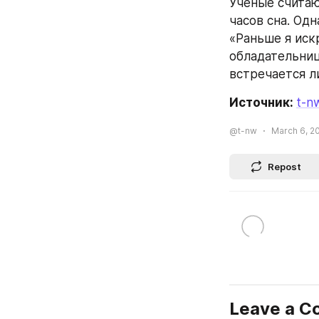
Ученые считаю
часов сна. Од
«Раньше я иск
обладательниц
встречается л
Источник: 
t-n
@t-nw
March 6, 20
Repost
Leave a 