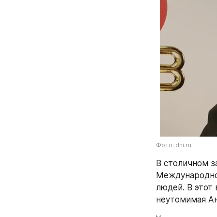
Фото: dni.ru
В столичном з
Международног
людей. В этот
неутомимая Ан