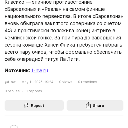
Класико — эпичное противостояние 
«Барселоны» и «Реала» на самом финише 
национального первенства. В итоге «Барселона» 
вновь обыграла заклятого соперника со счетом 
4:3 и практически положила конец интриге в 
чемпионской гонке. За три тура до завершения 
сезона команде Ханси Флика требуется набрать 
всего пару очков, чтобы формально обеспечить 
себе очередной титул Ла Лиги.
Источник: 
t-nw.ru
@t-nw
May 11, 2025, 19:24
0
views
0
reactions
0
replies
0
reposts
Repost
Share