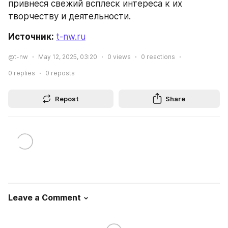
привнеся свежий всплеск интереса к их 
творчеству и деятельности.
Источник: 
t-nw.ru
@t-nw
May 12, 2025, 03:20
0
views
0
reactions
0
replies
0
reposts
Repost
Share
Leave a Comment