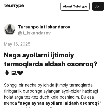
About Teletype
Join
Tursunpo'lat Iskandarov
@t_iskandarov
May 16, 2025
Nega ayollarni ijtimoiy
tarmoqlarda aldash osonroq?
👩‍💻💔
So‘nggi bir necha oy ichida ijtimoiy tarmoqlarda 
firibgarlik qurboniga aylangan ayol-qizlar haqidagi 
holatlarga tez-tez duch kela boshladim. Bu esa 
menda 
"nega aynan ayollarni aldash osonroq?" 