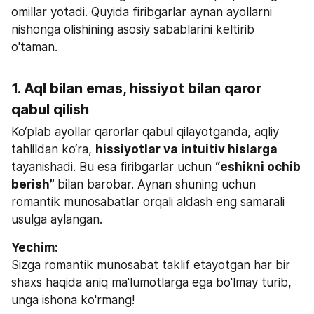
omillar yotadi. Quyida firibgarlar aynan ayollarni 
nishonga olishining asosiy sabablarini keltirib 
o'taman.
1. Aql bilan emas, hissiyot bilan qaror 
qabul qilish
Ko‘plab ayollar qarorlar qabul qilayotganda, aqliy 
tahlildan ko‘ra, 
hissiyotlar va intuitiv hislarga
tayanishadi. Bu esa firibgarlar uchun 
“eshikni ochib 
berish” 
bilan barobar. Aynan shuning uchun 
romantik munosabatlar orqali aldash eng samarali 
usulga aylangan.
Sizga romantik munosabat taklif etayotgan har bir 
shaxs haqida aniq ma'lumotlarga ega bo'lmay turib, 
unga ishona ko'rmang!