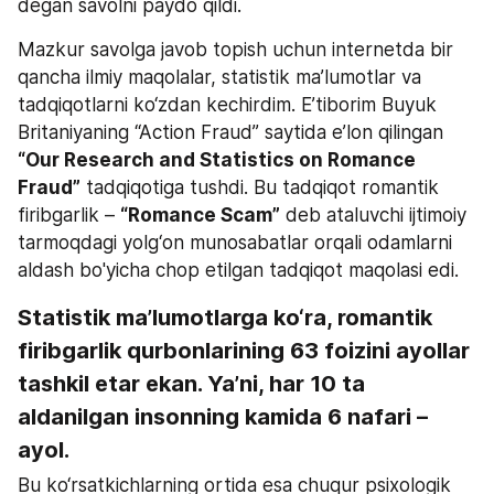
degan savolni paydo qildi.
Mazkur savolga javob topish uchun internetda bir 
qancha ilmiy maqolalar, statistik ma’lumotlar va 
tadqiqotlarni ko‘zdan kechirdim. E’tiborim Buyuk 
Britaniyaning “Action Fraud” saytida e’lon qilingan 
“Our Research and Statistics on Romance 
Fraud”
 tadqiqotiga tushdi. Bu tadqiqot romantik 
firibgarlik – 
“Romance Scam”
 deb ataluvchi ijtimoiy 
tarmoqdagi yolg‘on munosabatlar orqali odamlarni 
aldash bo'yicha chop etilgan tadqiqot maqolasi edi.
Statistik ma’lumotlarga ko‘ra, romantik 
firibgarlik qurbonlarining 63 foizini ayollar 
tashkil etar ekan.
 Ya’ni, har 10 ta 
aldanilgan insonning kamida 6 nafari – 
ayol.
Bu ko‘rsatkichlarning ortida esa chuqur psixologik 