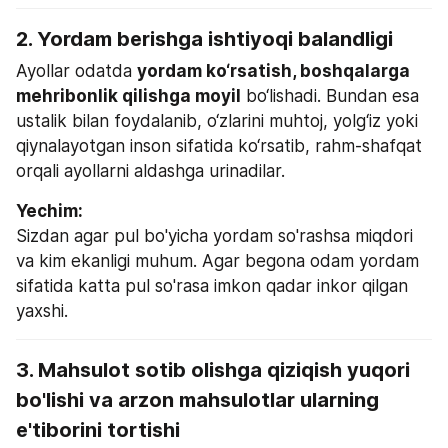
2. Yordam berishga ishtiyoqi balandligi
Ayollar odatda 
yordam ko‘rsatish, boshqalarga 
mehribonlik qilishga moyil
 bo‘lishadi. Bundan esa 
ustalik bilan foydalanib, o‘zlarini muhtoj, yolg‘iz yoki 
qiynalayotgan inson sifatida ko‘rsatib, rahm-shafqat 
orqali ayollarni aldashga urinadilar.
Yechim:
Sizdan agar pul bo'yicha yordam so'rashsa miqdori 
va kim ekanligi muhum. Agar begona odam yordam 
sifatida katta pul so'rasa imkon qadar inkor qilgan 
yaxshi.
3. Mahsulot sotib olishga qiziqish yuqori 
bo'lishi va arzon mahsulotlar ularning 
e'tiborini tortishi