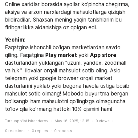
Online xaridlar borasida ayollar ko‘pincha chegirma, 
aksiya va arzon narxlardagi mahsulotlarga qiziqish 
bildiradilar. Shaxsan mening yaqin tanishlarim bu 
firibgarlikka aldanishiga oz qolgan edi.
Faqatgina ishonchli bo'lgan marketlardan savdo 
qiling. Faqatgina 
Play market
 yoki 
App store 
dasturlaridan yuklangan "uzum, yandex, zoodmall 
va h.k."  ilovalar orqali mahsulot sotib oling. Aslo 
telegram yoki google browser orqali market 
dasturlarini yuklab yoki begona havola ustiga bosib 
mahsulot sotib olmang! Mobodo buyurtma bergan 
bo'lsangiz ham mahsulotni qo'lingizga olmaguncha 
to'lov qila ko'rmang hattoki 10% qismini ham!
Tursunpo'lat Iskandarov
May 16, 2025, 13:15
0
views
0
reactions
0
replies
0
reposts