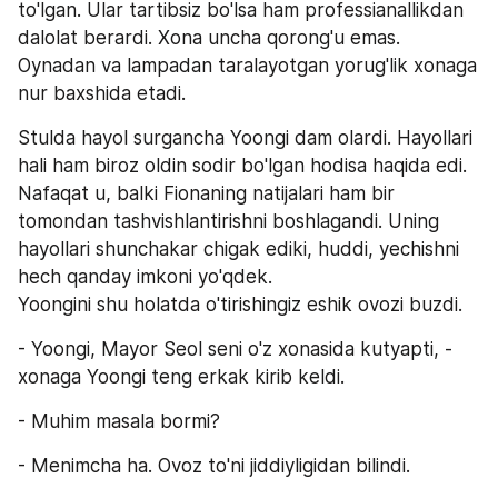
to'lgan. Ular tartibsiz bo'lsa ham professianallikdan 
dalolat berardi. Xona uncha qorong'u emas. 
Oynadan va lampadan taralayotgan yorug'lik xonaga 
nur baxshida etadi.
Stulda hayol surgancha Yoongi dam olardi. Hayollari 
hali ham biroz oldin sodir bo'lgan hodisa haqida edi. 
Nafaqat u, balki Fionaning natijalari ham bir 
tomondan tashvishlantirishni boshlagandi. Uning 
hayollari shunchakar chigak ediki, huddi, yechishni 
hech qanday imkoni yo'qdek.
Yoongini shu holatda o'tirishingiz eshik ovozi buzdi.
- Yoongi, Mayor Seol seni o'z xonasida kutyapti, - 
xonaga Yoongi teng erkak kirib keldi.
- Muhim masala bormi?
- Menimcha ha. Ovoz to'ni jiddiyligidan bilindi.