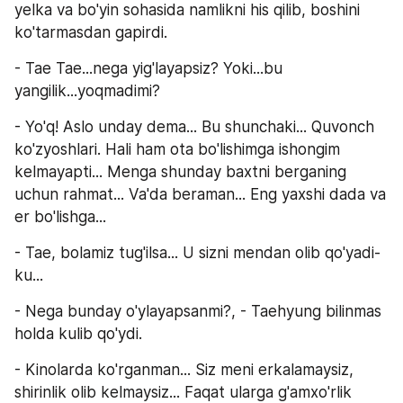
yelka va bo'yin sohasida namlikni his qilib, boshini 
ko'tarmasdan gapirdi.
- Tae Tae...nega yig'layapsiz? Yoki...bu 
yangilik...yoqmadimi?
- Yo'q! Aslo unday dema... Bu shunchaki... Quvonch 
ko'zyoshlari. Hali ham ota bo'lishimga ishongim 
kelmayapti... Menga shunday baxtni berganing 
uchun rahmat... Va'da beraman... Eng yaxshi dada va 
er bo'lishga...
- Tae, bolamiz tug'ilsa... U sizni mendan olib qo'yadi-
ku...
- Nega bunday o'ylayapsanmi?, - Taehyung bilinmas 
holda kulib qo'ydi.
- Kinolarda ko'rganman... Siz meni erkalamaysiz, 
shirinlik olib kelmaysiz... Faqat ularga g'amxo'rlik 