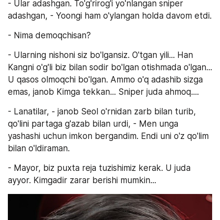
- Ular adashgan. To'g'rirog'i yo'nlangan sniper 
adashgan, - Yoongi ham o'ylangan holda davom etdi.
- Nima demoqchisan?
- Ularning nishoni siz bo'lgansiz. O'tgan yili... Han 
Kangni o'g'li biz bilan sodir bo'lgan otishmada o'lgan... 
U qasos olmoqchi bo'lgan. Ammo o'q adashib sizga 
emas, janob Kimga tekkan... Sniper juda ahmoq....
- Lanatilar, - janob Seol o'rnidan zarb bilan turib, 
qo'lini partaga g'azab bilan urdi, - Men unga 
yashashi uchun imkon bergandim. Endi uni o'z qo'lim 
bilan o'ldiraman.
- Mayor, biz puxta reja tuzishimiz kerak. U juda 
ayyor. Kimgadir zarar berishi mumkin...