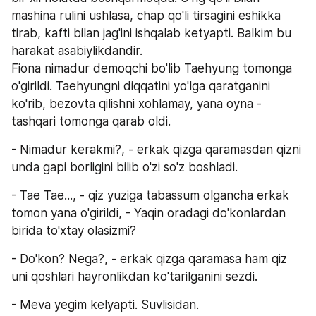
mashina rulini ushlasa, chap qo'li tirsagini eshikka 
tirab, kafti bilan jag'ini ishqalab ketyapti. Balkim bu 
harakat asabiylikdandir.
Fiona nimadur demoqchi bo'lib Taehyung tomonga 
o'girildi. Taehyungni diqqatini yo'lga qaratganini 
ko'rib, bezovta qilishni xohlamay, yana oyna - 
tashqari tomonga qarab oldi.
- Nimadur kerakmi?, - erkak qizga qaramasdan qizni 
unda gapi borligini bilib o'zi so'z boshladi.
- Tae Tae..., - qiz yuziga tabassum olgancha erkak 
tomon yana o'girildi, - Yaqin oradagi do'konlardan 
birida to'xtay olasizmi?
- Do'kon? Nega?, - erkak qizga qaramasa ham qiz 
uni qoshlari hayronlikdan ko'tarilganini sezdi.
- Meva yegim kelyapti. Suvlisidan.