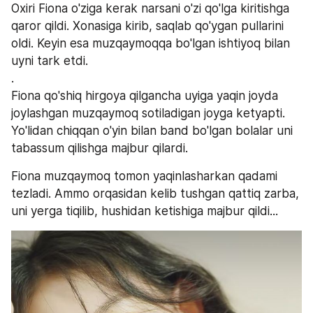
Oxiri Fiona o'ziga kerak narsani o'zi qo'lga kiritishga 
qaror qildi. Xonasiga kirib, saqlab qo'ygan pullarini 
oldi. Keyin esa muzqaymoqqa bo'lgan ishtiyoq bilan 
uyni tark etdi.
.
Fiona qo'shiq hirgoya qilgancha uyiga yaqin joyda 
joylashgan muzqaymoq sotiladigan joyga ketyapti. 
Yo'lidan chiqqan o'yin bilan band bo'lgan bolalar uni 
tabassum qilishga majbur qilardi.
Fiona muzqaymoq tomon yaqinlasharkan qadami 
tezladi. Ammo orqasidan kelib tushgan qattiq zarba, 
uni yerga tiqilib, hushidan ketishiga majbur qildi...