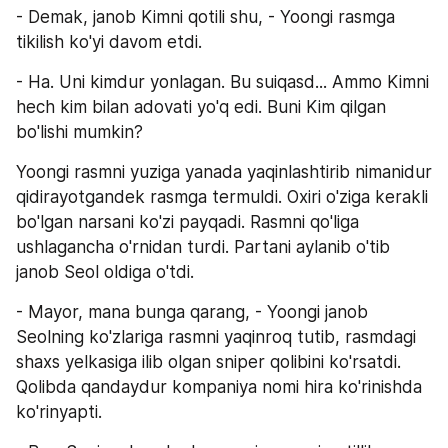
- Demak, janob Kimni qotili shu, - Yoongi rasmga 
tikilish ko'yi davom etdi.
- Ha. Uni kimdur yonlagan. Bu suiqasd... Ammo Kimni 
hech kim bilan adovati yo'q edi. Buni Kim qilgan 
bo'lishi mumkin?
Yoongi rasmni yuziga yanada yaqinlashtirib nimanidur 
qidirayotgandek rasmga termuldi. Oxiri o'ziga kerakli 
bo'lgan narsani ko'zi payqadi. Rasmni qo'liga 
ushlagancha o'rnidan turdi. Partani aylanib o'tib 
janob Seol oldiga o'tdi.
- Mayor, mana bunga qarang, - Yoongi janob 
Seolning ko'zlariga rasmni yaqinroq tutib, rasmdagi 
shaxs yelkasiga ilib olgan sniper qolibini ko'rsatdi. 
Qolibda qandaydur kompaniya nomi hira ko'rinishda 
ko'rinyapti.