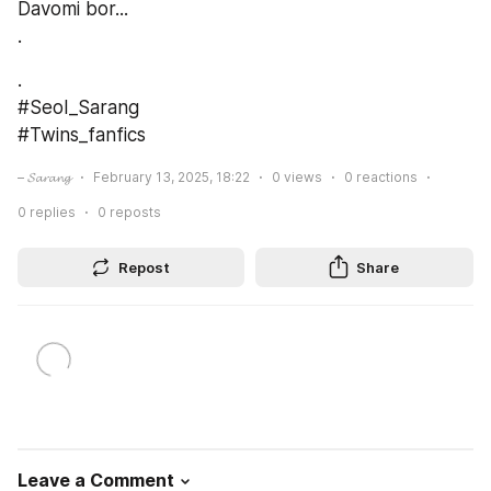
Davomi bor...
.
.
#Seol_Sarang
#Twins_fanfics
– 𝓢𝓪𝓻𝓪𝓷𝓰
February 13, 2025, 18:22
0
views
0
reactions
0
replies
0
reposts
Repost
Share
Leave a Comment