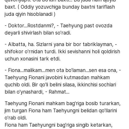
baxt. ( Oddiy yozuvchiga bunday baxtni tariflash 
juda qiyin hisoblanadi )
- Doktor...Rostdanmi?, - Taehyung past ovozda 
deyarli shivirlash bilan so'radi.
- Albatta, ha. Sizlarni yana bir bor tabriklayman, - 
shifokor o'rnidan turdi. Ikki sevishanni holi qoldirish 
uchun xonasini tark etdi.
- Fiona...malikam...men ota bo'laman...sen esa ona, - 
Taehyung Fionani javobini kutmasdan mahkam 
quchib oldi. Bir qo'li belini silasa, ikkinchisi sochlari 
bilan o'ynashardi, - Rahmat...
Taehyung Fionani mahkam bag'riga bosib turarkan, 
jim turgan Fiona ham Taehyungni belidan qo'llarini 
o'rab oldi.
Fiona ham Taehyungni bag'riga singib ketarkan, 