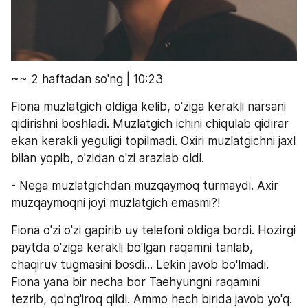
~
~ 2 haftadan so'ng | 10:23
Fiona muzlatgich oldiga kelib, o'ziga kerakli narsani 
qidirishni boshladi. Muzlatgich ichini chiqulab qidirar 
ekan kerakli yeguligi topilmadi. Oxiri muzlatgichni jaxl 
bilan yopib, o'zidan o'zi arazlab oldi.
- Nega muzlatgichdan muzqaymoq turmaydi. Axir 
muzqaymoqni joyi muzlatgich emasmi?!
Fiona o'zi o'zi gapirib uy telefoni oldiga bordi. Hozirgi 
paytda o'ziga kerakli bo'lgan raqamni tanlab, 
chaqiruv tugmasini bosdi... Lekin javob bo'lmadi. 
Fiona yana bir necha bor Taehyungni raqamini 
tezrib, qo'ng'iroq qildi. Ammo hech birida javob yo'q.