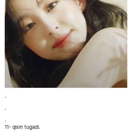
.
.
.
11- qism tugadi.