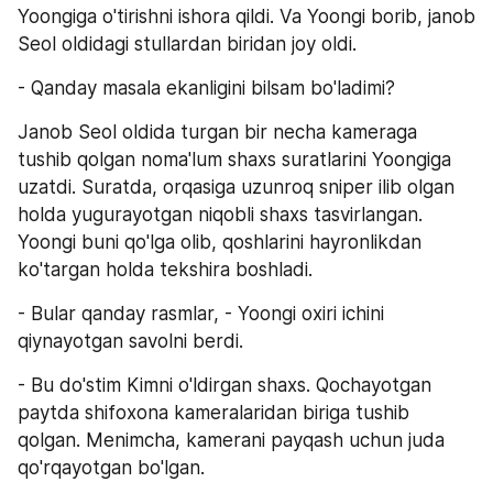
Yoongiga o'tirishni ishora qildi. Va Yoongi borib, janob 
Seol oldidagi stullardan biridan joy oldi.
- Qanday masala ekanligini bilsam bo'ladimi?
Janob Seol oldida turgan bir necha kameraga 
tushib qolgan noma'lum shaxs suratlarini Yoongiga 
uzatdi. Suratda, orqasiga uzunroq sniper ilib olgan 
holda yugurayotgan niqobli shaxs tasvirlangan. 
Yoongi buni qo'lga olib, qoshlarini hayronlikdan 
ko'targan holda tekshira boshladi.
- Bular qanday rasmlar, - Yoongi oxiri ichini 
qiynayotgan savolni berdi.
- Bu do'stim Kimni o'ldirgan shaxs. Qochayotgan 
paytda shifoxona kameralaridan biriga tushib 
qolgan. Menimcha, kamerani payqash uchun juda 
qo'rqayotgan bo'lgan.