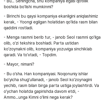
- Bu... Seningcha, shu kompaniya egasi qotillik 
boshida bo'lishi mumkinmi?
- Birinchi bu qaysi kompaniya ekanligini aniqlashimiz 
kerak, - Yoongi egilgan holatidan qo'lida rasm bilan 
qaddini rostladi.
- Menga rasmni berib tur, - janob Seol rasmni qo'liga 
olib, o'zi tekshira boshladi. Parta ustidan 
ko'zoynakni olib, kompaniya yozuviga sinchiklab 
qaradi. Va to'xtadi, - Topdim.
- Mayor, nimani?
- Bu o'sha. Han kompaniyasi. Noqonuniy ishlar 
bo'yicha shug'ullanadi, - janob Seol ko'zoynagini 
yechib, rasm bilan birga parta ustiga joylashtirdi. Va 
o'ychan holatda gapirishda davom etdi, - 
Ammo...unga Kimni o'limi nega kerak?