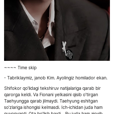
~~~~ Time skip
- Tabriklaymiz, janob Kim. Ayolingiz homilador ekan.
Shifokor qo'lidagi tekshiruv natijalariga qarab bir 
qarorga keldi. Va Fionani yelkasini qisib o'tirgan 
Taehyungga qarab jilmaydi. Taehyung eshitgan 
so'zlariga ishongisi kelmasdi. Ich-ichidan juda ham 
quvonyapti. Ota bo'lish baxti... Bu juda ham ajoyib 