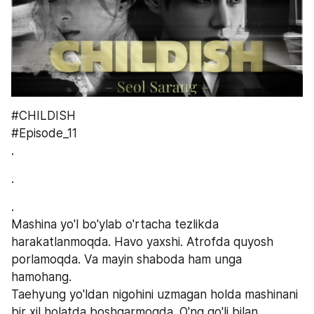
#CHILDISH
#Episode_11
.
.
.
Mashina yo'l bo'ylab o'rtacha tezlikda 
harakatlanmoqda. Havo yaxshi. Atrofda quyosh 
porlamoqda. Va mayin shaboda ham unga 
hamohang.
Taehyung yo'ldan nigohini uzmagan holda mashinani 
bir xil holatda boshqarmoqda. O'ng qo'li bilan 