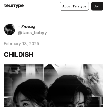
About Teletype
Join
– 𝓢𝓪𝓻𝓪𝓷𝓰
@taes_babyy
February 13, 2025
CHILDISH