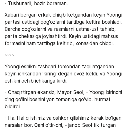
- Tushunarli, hozir boraman.
Xabari bergan erkak chiqib ketgandan keyin Yoongi 
partasi ustidagi qog'ozlarni tartibga keltira boshladi. 
Barcha qog'ozlarni va rasmlarni ustma-ust tahlab, 
parta chekasiga joylashtirdi. Keyin ustidagi mahsus 
formasini ham tartibga keltirib, xonasidan chiqdi.
~~~
Yoongi eshikni tashqari tomondan taqillatgandan 
keyin ichkaridan 'kiring' degan ovoz keldi. Va Yoongi 
eshikni ochib ichkariga kirdi.
- Chaqirtirgan ekansiz, Mayor Seol, - Yoongi birinchi 
o'ng qo'lini boshini yon tomoniga qo'yib, hurmat 
bildirdi.
- Ha. Hal qilishimiz va oshkor qilishimiz kerak bo'lgan 
narsalar bor. Qani o'tir-chi, - janob Seol tik turgan 