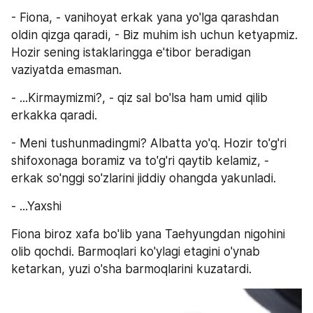
- Fiona, - vanihoyat erkak yana yo'lga qarashdan 
oldin qizga qaradi, - Biz muhim ish uchun ketyapmiz. 
Hozir sening istaklaringga e'tibor beradigan 
vaziyatda emasman.
- ...Kirmaymizmi?, - qiz sal bo'lsa ham umid qilib 
erkakka qaradi.
- Meni tushunmadingmi? Albatta yo'q. Hozir to'g'ri 
shifoxonaga boramiz va to'g'ri qaytib kelamiz, - 
erkak so'nggi so'zlarini jiddiy ohangda yakunladi.
- ...Yaxshi
Fiona biroz xafa bo'lib yana Taehyungdan nigohini 
olib qochdi. Barmoqlari ko'ylagi etagini o'ynab 
ketarkan, yuzi o'sha barmoqlarini kuzatardi.