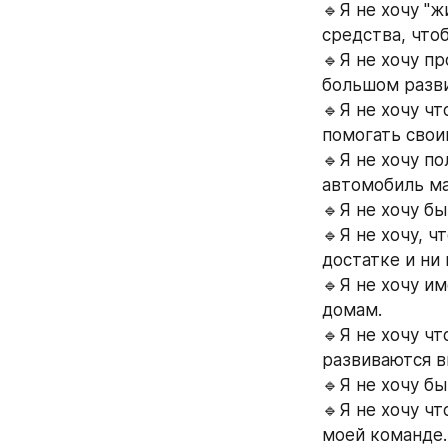
🔹️Я не хочу "
средства, чт
🔹️Я не хочу п
большом разв
🔹️Я не хочу 
помогать свои
🔹️Я не хочу 
автомобиль ма
🔹️Я не хочу б
🔹️Я не хочу, 
достатке и ни 
🔹️Я не хочу 
домам.
🔹️Я не хочу 
развиваются в
🔹️Я не хочу ч
моей команде.