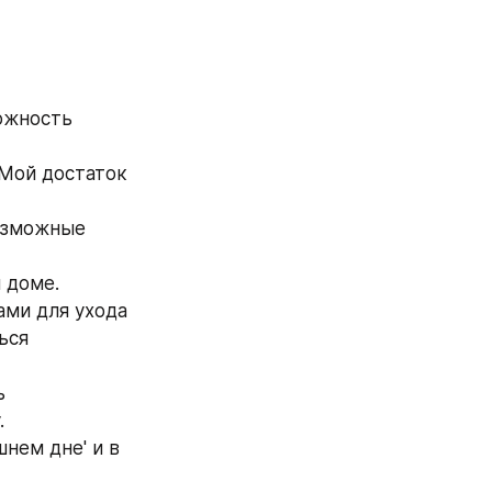
ожность 
 Мой достаток 
озможные 
 доме.
ми для ухода 
ся 
 
 
нем дне' и в 