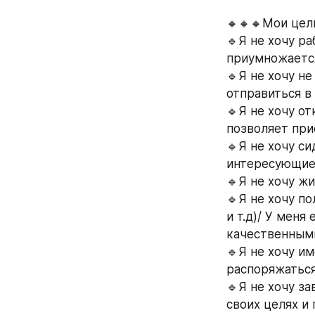
🔸️🔸️🔸️Мои цел
🔹️Я не хочу р
приумножается
🔹️Я не хочу 
отправиться в 
🔹️Я не хочу о
позволяет при
🔹️Я не хочу с
интересующие
🔹️Я не хочу 
🔹️Я не хочу 
и т.д)/ У меня
качественными
🔹️Я не хочу 
распоряжаться
🔹️Я не хочу з
своих целях и 