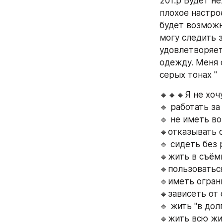
20т.р Будет не
плохое настрое
будет возможн
могу следить 
удовлетворяет
одежду. Меня 
серых тонах "
🔸️🔸️🔸️Я не хоч
🔹️ работать за
🔹️ не иметь 
🔹️отказывать 
🔹️ сидеть без
🔹️жить в съём
🔹️пользовать
🔹️иметь огра
🔹️зависеть от
🔹️ жить "в до
🔹️жить всю ж