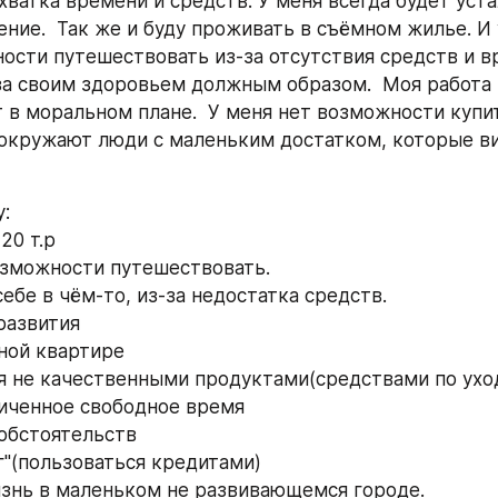
хватка времени и средств. У меня всегда будет уста
ние.  Так же и буду проживать в съёмном жилье. И у
ости путешествовать из-за отсутствия средств и вре
за своим здоровьем должным образом.  Моя работа 
 в моральном плане.  У меня нет возможности купи
окружают люди с маленьким достатком, которые вид
у:
 20 т.р
возможности путешествовать. 
себе в чём-то, из-за недостатка средств. 
 развития
ной квартире 
ся не качественными продуктами(средствами по уход
ниченное свободное время
 обстоятельств
лг"(пользоваться кредитами)
изнь в маленьком не развивающемся городе.