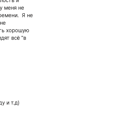
лость и 
 меня не 
мени.  Я не 
не 
ть хорошую 
ят всё "в 
у и т.д)