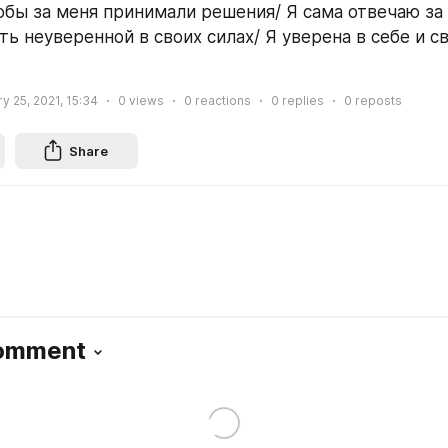
ыть неуверенной в своих силах/ Я уверена в себе и св
y 25, 2021, 15:34
0
views
0
reactions
0
replies
0
reposts
Share
Comment