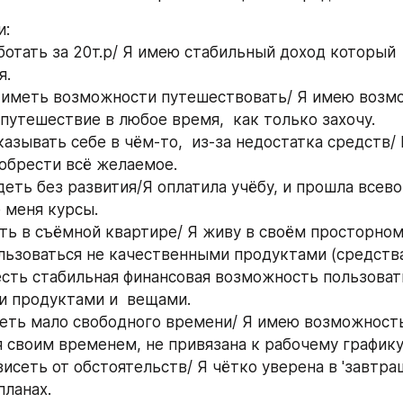
и:
аботать за 20т.р/ Я имею стабильный доход который 
. 
не иметь возможности путешествовать/ Я имею возм
путешествие в любое время,  как только захочу.  
тказывать себе в чём-то,  из-за недостатка средств/
обрести всё желаемое.  
идеть без развития/Я оплатила учёбу, и прошла всев
 меня курсы.
жить в съёмной квартире/ Я живу в своём просторном
пользоваться не качественными продуктами (средства
 есть стабильная финансовая возможность пользовать
 продуктами и  вещами. 
иметь мало свободного времени/ Я имею возможность
 своим временем, не привязана к рабочему графику.
ависеть от обстоятельств/ Я чётко уверена в 'завтраш
планах. 