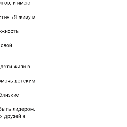
итов, и имею 
ия. /Я живу в 
ожность 
свой 
 дети жили в 
омочь детским 
близкие 
🔹️Я не хочу быть человеком с средними возможностями/ Я смогу быть лидером. 
х друзей в 