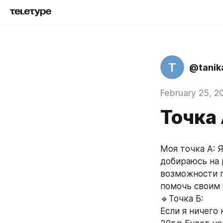
T
@tanik
February 25, 2
Точка 
Моя точка А: Я
добираюсь на 
возможности п
помочь своим 
🔹️Точка Б:
Если я ничего 