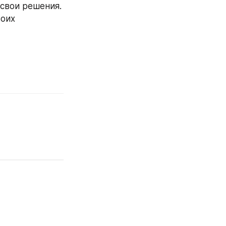
🔹️Я не хочу чтобы за меня принимали решения/ Я сама отвечаю за свои решения. 
оих 