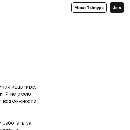
About Teletype
Join
мной квартире, 
. Я не имею 
т возможности 
 работать за 