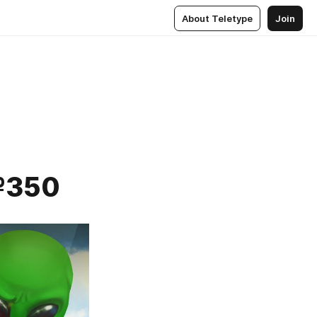
About Teletype
Join
№350