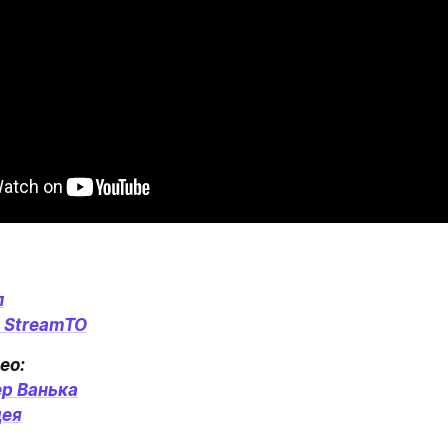
л
 StreamTO
р Ванька
дея