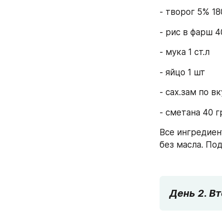
- творог 5% 18
- рис в фарш 4
- мука 1 ст.л
- яйцо 1 шт
- сах.зам по вк
- сметана 40 г
Все ингредиен
без масла. Под
День 2. В