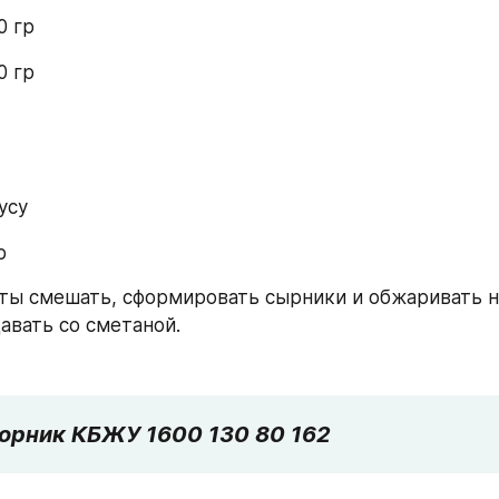
0 гр
0 гр
усу
р
ты смешать, сформировать сырники и обжаривать н
авать со сметаной.
торник КБЖУ 1600 130 80 162