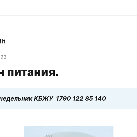
it
023
н питания.
онедельник КБЖУ  1790 122 85 140