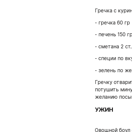
Гречка с кури
- гречка 60 гр
- печень 150 г
- сметана 2 ст.
- специи по вк
- зелень по ж
Гречку отвари
потушить мину
желанию посы
УЖИН
Овощной боул