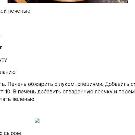
ной печенью
р
л
усу
еланию
ть. Печень обжарить с луком, специями. Добавить см
т 10. В печень добавить отваренную гречку и перем
пать зеленью.
 с сыром