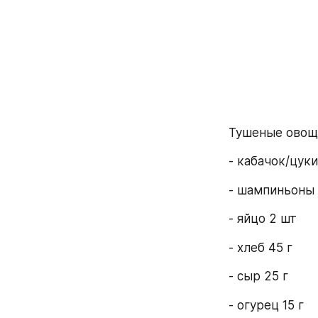
Тушеные овощ
- кабачок/цуки
- шампиньоны 
- яйцо 2 шт
- хлеб 45 г
- сыр 25 г
- огурец 15 г