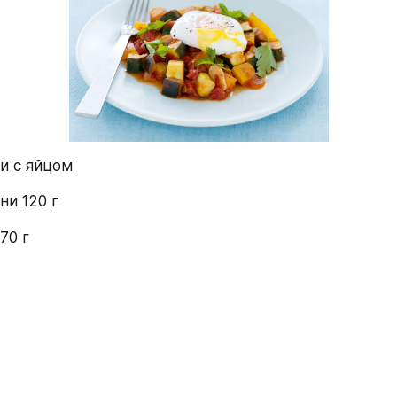
и с яйцом
ни 120 г
70 г