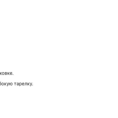
ховке.
бокую тарелку.