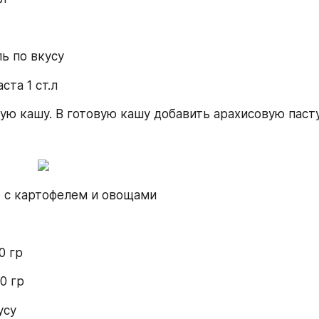
ь по вкусу
ста 1 ст.л
ую кашу. В готовую кашу добавить арахисовую пасту
 с картофелем и овощами
0 гр
0 гр
усу