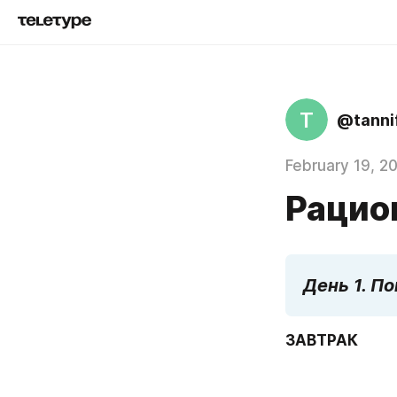
T
@tannif
February 19, 2
Рацио
День 1. П
ЗАВТРАК