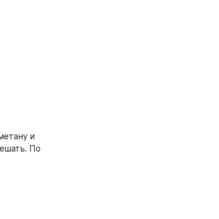
етану и 
ешать. По 