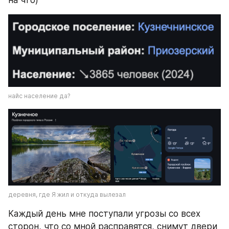
на что) 
найс население да?
деревня, где Я жил и откуда вылезал
Каждый день мне поступали угрозы со всех 
сторон, что со мной расправятся, снимут двери 