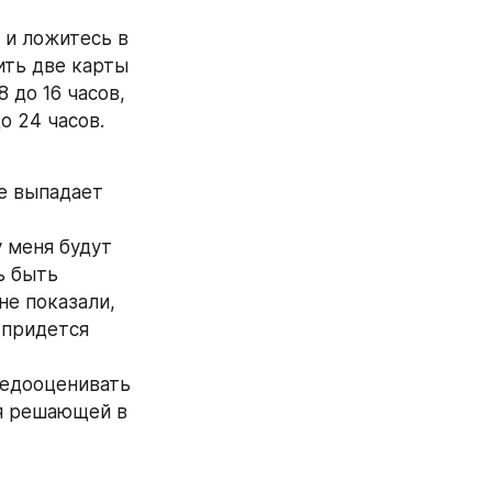
 и ложитесь в 
ть две карты 
 до 16 часов, 
 24 часов. 
е выпадает 
 меня будут 
 быть 
е показали, 
придется 
недооценивать
я решающей в 