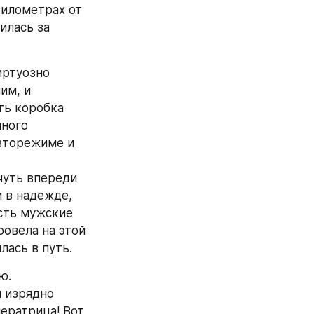
илометрах от 
лась за 
ртуозно 
м, и 
ь коробка 
ного 
вторежиме и 
чуть впереди 
 в надежде, 
сть мужские 
овела на этой 
лась в путь.
ю.
 изрядно 
ератрица! Вот 