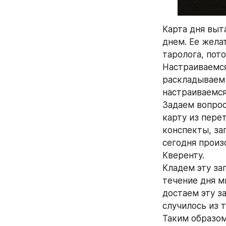
Карта дня выт
днем. Ее жела
таролога, пот
Настраиваемся
раскладываем 
настраиваемся
Задаем вопрос
карту из пере
конспекты, за
сегодня произо
Кверенту.
Кладем эту за
течение дня м
достаем эту за
случилось из т
Таким образом