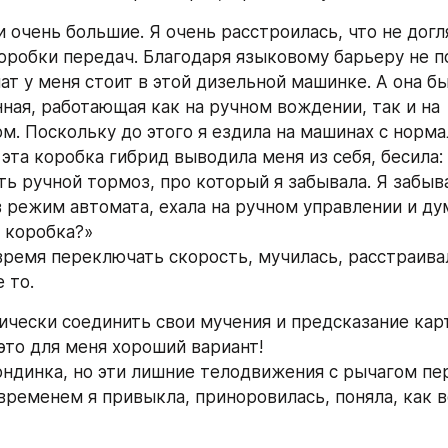
 очень большие. Я очень расстроилась, что не догл
оробки передач. Благодаря языковому барьеру не пон
ат у меня стоит в этой дизельной машинке. А она бы
ная, работающая как на ручном вождении, так и на 
м. Поскольку до этого я ездила на машинах с норм
эта коробка гибрид выводила меня из себя, бесила:
ть ручной тормоз, про который я забывала. Я забыва
 режим автомата, ехала на ручном управлении и дум
 коробка?»
время переключать скорость, мучилась, расстраивал
 то.
ически соединить свои мучения и предсказание карт
 это для меня хороший вариант!
лондинка, но эти лишние телодвижения с рычагом пе
временем я привыкла, приноровилась, поняла, как вс