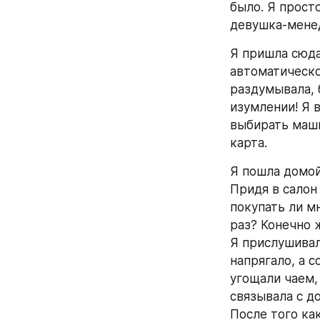
было. Я просто
девушка-менед
Я пришла сюда
автоматическо
раздумывала, 
изумлении! Я в
выбирать маши
карта.
Я пошла домой
Придя в салон 
покупать ли мн
раз? Конечно 
Я прислушивал
напрягало, а 
угощали чаем,
связывала с д
После того как