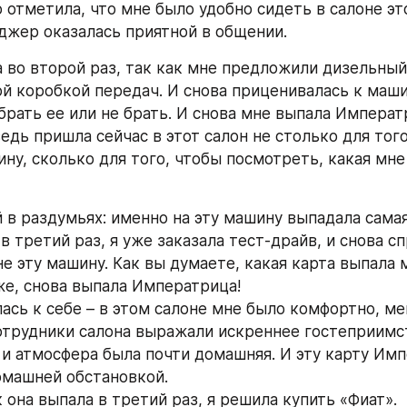
 отметила, что мне было удобно сидеть в салоне эт
жер оказалась приятной в общении.
 во второй раз, так как мне предложили дизельный 
й коробкой передач. И снова приценивалась к машин
брать ее или не брать. И снова мне выпала Императр
едь пришла сейчас в этот салон не столько для того
ну, сколько для того, чтобы посмотреть, какая мне
 в раздумьях: именно на эту машину выпадала самая
в третий раз, я уже заказала тест-драйв, и снова спр
е эту машину. Как вы думаете, какая карта выпала м
же, снова выпала Императрица!
ась к себе – в этом салоне мне было комфортно, мен
сотрудники салона выражали искреннее гостеприимст
 и атмосфера была почти домашняя. И эту карту Имп
омашней обстановкой.
 она выпала в третий раз, я решила купить «Фиат».