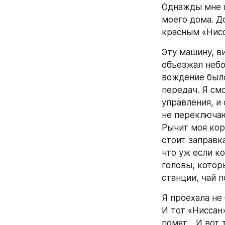
Однажды мне н
моего дома. До
красным «Нис
Эту машину, ви
объезжал небол
вождение было
передач. Я см
управления, и 
не переключаю
Рычит моя кор
стоит заправка
что уж если к
головы, которы
станции, чай п
Я проехала не
И тот «Ниссан»
помят… И вот 