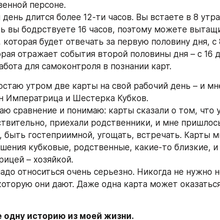
венной персоне.
день длится более 12-ти часов. Вы встаете в 8 утра
сть вы бодрствуете 16 часов, поэтому можете вытащи
, которая будет отвечать за первую половину дня, с 8
рая отражает события второй половины дня – с 16 до
абота для самоконтроля в познании карт.
остаю утром две карты на свой рабочий день – и мн
н Императрица и Шестерка Кубков.
аю сравнение и понимаю: карты сказали о том, что у
йствительно, приехали родственники, и мне пришлось
, быть гостеприимной, угощать, встречать. Карты мн
ошения кубковые, родственные, какие-то близкие, и 
ицей – хозяйкой.
надо относиться очень серьезно. Никогда не нужно 
оторую они дают. Даже одна карта может оказатьс
 одну историю из моей жизни. 