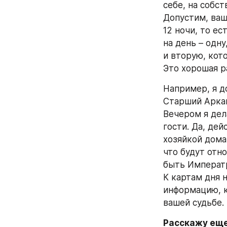
себе, на собст
Допустим, ваш 
12 ночи, то е
на день – одну
и вторую, кото
Это хорошая р
Например, я д
Старший Арка
Вечером я дел
гости. Да, де
хозяйкой дома
что будут отн
быть Императр
К картам дня 
информацию, к
вашей судьбе.
Расскажу еще