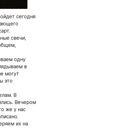
ойдет сегодня 
ающего 
арт.
ые свечи, 
общем, 
ваем одну 
лядываем в 
е могут 
 это 
лам. В 
лись. Вечером 
о же у нас 
аписано.
ряем их на 