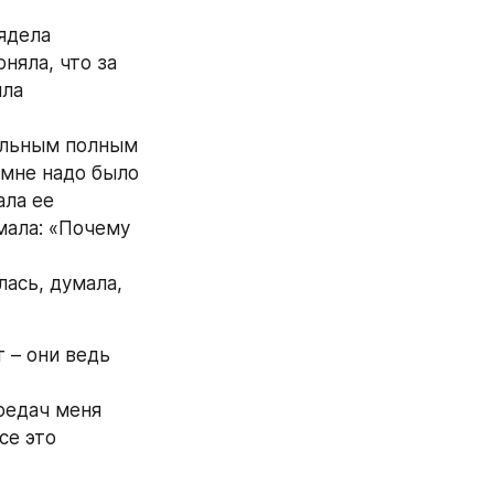
ядела 
яла, что за 
ла 
альным полным 
 мне надо было 
ла ее 
ала: «Почему 
ась, думала, 
 – они ведь 
редач меня 
е это 