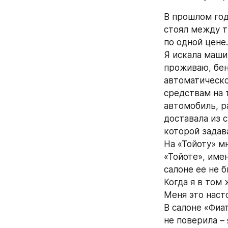
В прошлом год
стоял между т
по одной цене.
Я искала маши
проживаю, бен
автоматическо
средствам на 
автомобиль, р
доставала из 
которой задав
На «Тойоту» мн
«Тойоте», имен
салоне ее не б
Когда я в том
Меня это наст
В салоне «Фиа
не поверила – 