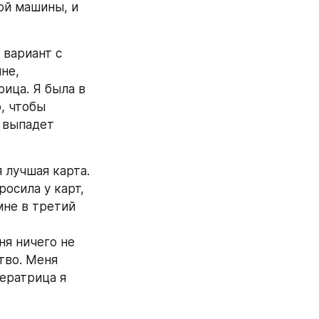
ой машины, и 
вариант с 
е, 
ица. Я была в 
, чтобы 
 выпадет 
 лучшая карта.
осила у карт, 
не в третий 
я ничего не 
во. Меня 
ератрица я 