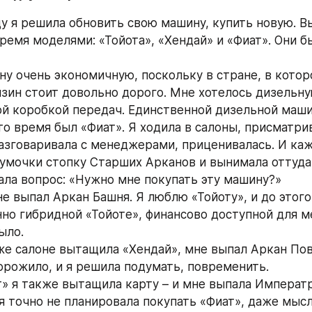
у я решила обновить свою машину, купить новую. В
ремя моделями: «Тойота», «Хендай» и «Фиат». Они б
ну очень экономичную, поскольку в стране, в которо
зин стоит довольно дорого. Мне хотелось дизельну
й коробкой передач. Единственной дизельной маши
то время был «Фиат». Я ходила в салоны, присматрив
азговаривала с менеджерами, приценивалась. И каж
сумочки стопку Старших Арканов и вынимала оттуда 
ала вопрос: «Нужно мне покупать эту машину?»
е выпал Аркан Башня. Я люблю «Тойоту», и до этого 
но гибридной «Тойоте», финансово доступной для ме
ыло.
 же салоне вытащила «Хендай», мне выпал Аркан Пов
орожило, и я решила подумать, повременить.
т» я также вытащила карту – и мне выпала Императр
я точно не планировала покупать «Фиат», даже мысл