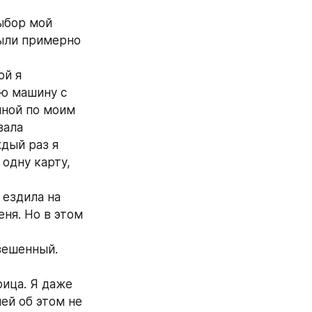
ыбор мой 
ыли примерно 
й я 
ю машину с 
ной по моим 
ала 
дый раз я 
одну карту, 
ездила на 
ня. Но в этом 
ешенный. 
ица. Я даже 
ей об этом не 