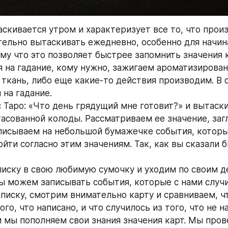
аскивается утром и характеризует все то, что произ
тельно вытаскивать ежедневно, особенно для начин
ому что это позволяет быстрее запомнить значения к
 на гадание, кому нужно, зажигаем ароматизированн
ткань, либо еще какие-то действия производим. В 
 на гадание.
 Таро: «Что день грядущий мне готовит?» и вытаски
тасованной колоды. Рассматриваем ее значение, заг
писываем на небольшой бумажечке события, которы
йти согласно этим значениям. Так, как вы сказали бы
писку в свою любимую сумочку и уходим по своим де
ы можем записывать события, которые с нами случи
писку, смотрим внимательно карту и сравниваем, чт
ого, что написано, и что случилось из того, что не н
 мы пополняем свои знания значения карт. Мы прове