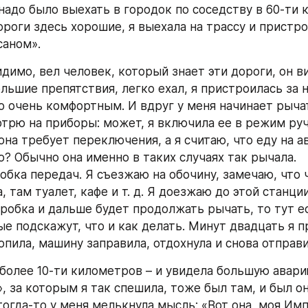
адо было выехать в городок по соседству в 60-ти к
роги здесь хорошие, я выехала на трассу и пристрои
саном».
димо, вел человек, который знает эти дороги, он ви
ьшие препятствия, легко ехал, я пристроилась за ни
 очень комфортным. И вдруг у меня начинает рычат
отрю на приборы: может, я включила ее в режим руч
она требует переключения, а я считаю, что еду на а
? Обычно она именно в таких случаях так рычала.
обка передач. Я съезжаю на обочину, замечаю, что 
, там туалет, кафе и т. д. Я доезжаю до этой станции
оробка и дальше будет продолжать рычать, то тут е
е подскажут, что и как делать. Минут двадцать я пр
опила, машину заправила, отдохнула и снова отправи
 более 10-ти километров – и увидела большую авари
, за которым я так спешила, тоже был там, и был он
тогда-то у меня мелькнула мысль: «Вот она, моя Имп