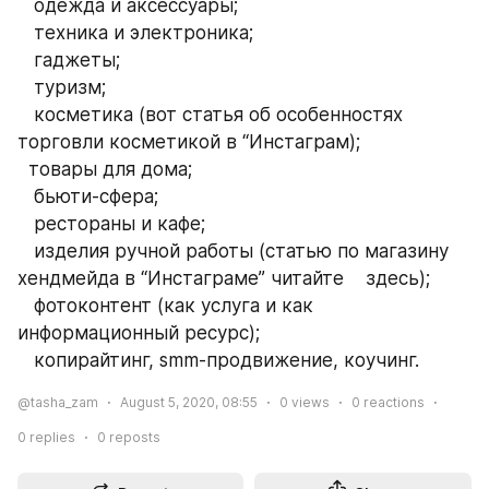
   одежда и аксессуары;
   техника и электроника;
   гаджеты;
   туризм;
   косметика (вот статья об особенностях 
торговли косметикой в “Инстаграм);
  товары для дома;
   бьюти-сфера;
   рестораны и кафе;
   изделия ручной работы (статью по магазину 
хендмейда в “Инстаграме” читайте    здесь);
   фотоконтент (как услуга и как 
информационный ресурс);
   копирайтинг, smm-продвижение, коучинг.
@tasha_zam
August 5, 2020, 08:55
0
views
0
reactions
0
replies
0
reposts