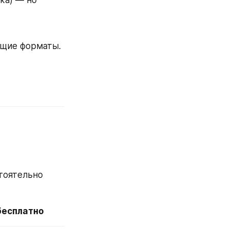
а) — но 
ющие форматы.
тоятельно
бесплатно