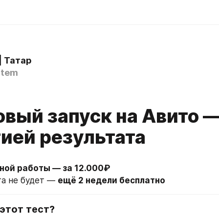
| Татар
ptem
товый запуск на Авито —
тией результата
тной работы — за 12.000₽
та не будет — 
ещё 2 недели бесплатно
этот тест?