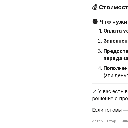
💰 Стоимост
🟢 Что нужн
Оплата ус
Заполнени
Предоста
передача
Пополнен
(эти день
📌 У вас есть
решение о пр
Если готовы —
Артём | Татар
Jun