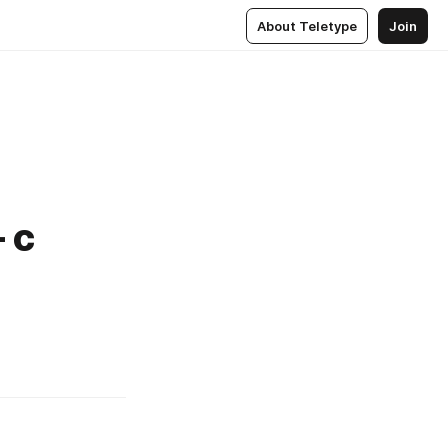
About Teletype
Join
 с