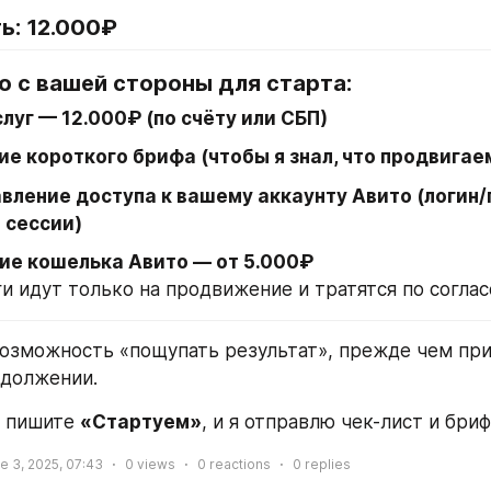
ь: 
12.000₽
о с вашей стороны для старта:
луг — 12.000₽ (по счёту или СБП)
е короткого брифа (чтобы я знал, что продвигае
вление доступа к вашему аккаунту Авито (логин/п
 сессии)
ие кошелька Авито — от 5.000₽
ги идут только на продвижение и тратятся по согла
 возможность «пощупать результат», прежде чем при
одолжении.
 пишите 
«Стартуем»
, и я отправлю чек-лист и бриф
e 3, 2025, 07:43
0
views
0
reactions
0
replies