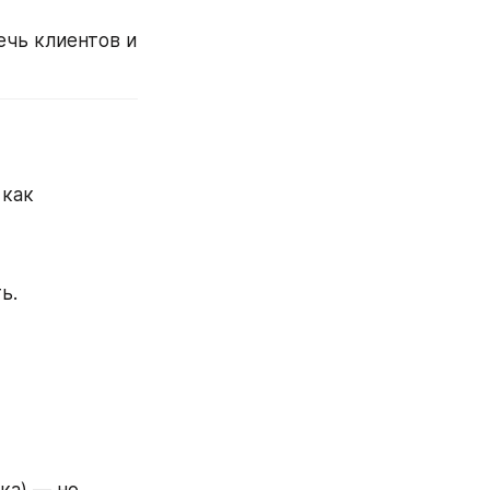
ечь клиентов и 
как 
ь.