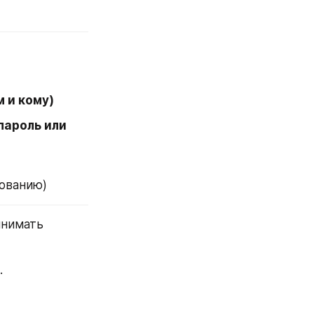
м и кому)
ароль или 
сованию)
нимать 
.