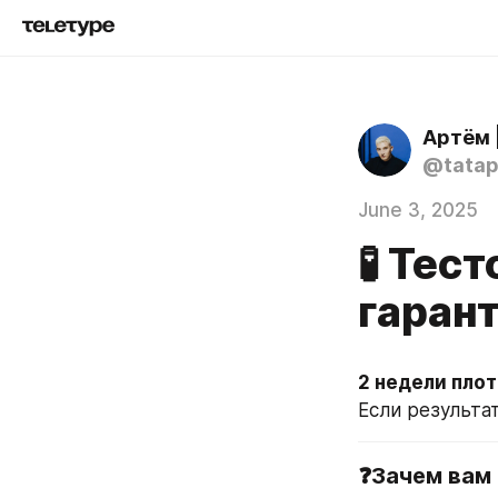
Артём 
@tata
June 3, 2025
🧪 Тес
гаран
2 недели пло
Если результа
❓Зачем вам 