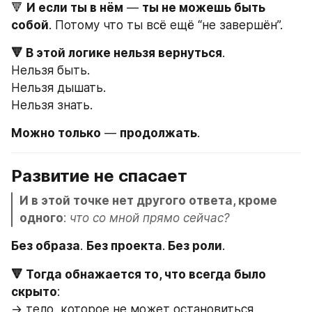
🔻 
И если ты в нём
 — 
ты не можешь быть 
собой
. Потому что ты всё ещё “не завершён”.
🔻 В этой логике нельзя вернуться
.
Нельзя быть.
Нельзя дышать.
Нельзя знать.
Можно только
 — 
продолжать
.
Развитие не спасает
И в этой точке нет другого ответа, кроме 
одного
: 
что со мной прямо сейчас?
Без образа
. 
Без проекта
.
 Без роли
.
🔻 Тогда обнажается то, что всегда было 
скрыто
:
→ тело, которое не может остановиться