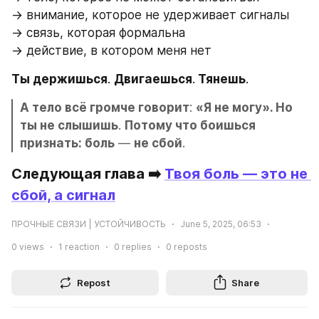
→ внимание, которое не удерживает сигналы
→ связь, которая формальна
→ действие, в котором меня нет
Ты держишься
. 
Двигаешься
.
 Тянешь
.
А тело всё громче говорит
: 
«Я не могу». Но 
ты не слышишь
. 
Потому что боишься 
признать: боль
 — 
не сбой
.
Следующая глава ➡️ 
Твоя боль — это не 
сбой, а сигнал
ПРОЧНЫЕ СВЯЗИ | УСТОЙЧИВОСТЬ
June 5, 2025, 06:53
0
views
1
reaction
0
replies
0
reposts
Repost
Share