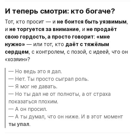
И теперь смотри: кто богаче?
Тот, кто просит — и 
не боится быть уязвимым
, 
и 
не торгуется за внимание
, и 
не продаёт 
свою гордость, а просто говорит
: 
«мне 
нужно»
 — или тот, кто 
даёт с тяжёлым 
сердцем
, с контролем, с позой, с идеей, что он 
«хозяин»?
— Но ведь это я дал.
— Нет. Ты просто сыграл роль.
— Я мог не давать.
— Но ты дал не от полноты, а от страха 
показаться плохим.
— А он просил.
— А ты думал, что он ниже. И в этот момент 
ты упал
.