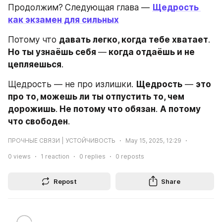
Продолжим?
Следующая глава — 
Щедрость 
как экзамен для сильных
Потому что 
давать легко, когда тебе хватает
.
Но ты узнаёшь себя 
—
 когда отдаёшь и не 
цепляешься
.
Щедрость — не про излишки. 
Щедрость
 — 
это 
про то, можешь ли ты отпустить то, чем 
дорожишь
.
 Не потому что обязан
. 
А потому 
что свободен
.
ПРОЧНЫЕ СВЯЗИ | УСТОЙЧИВОСТЬ
May 15, 2025, 12:29
0
views
1
reaction
0
replies
0
reposts
Repost
Share