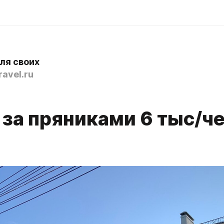
ля своих
avel.ru
 за пряниками 6 тыс/че