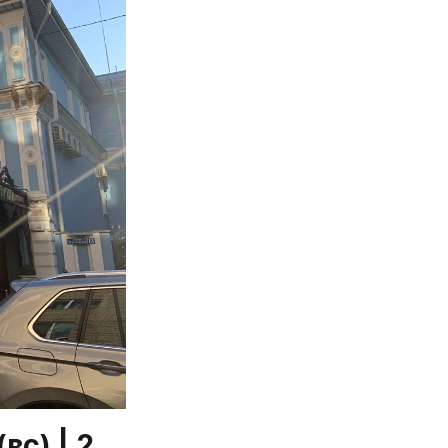
(вс)
 | 2 