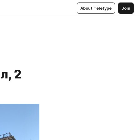
About Teletype
Join
л, 2