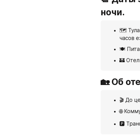
ночи.
🗺 Тула
часов е
🍽 Пита
🏰 Отел
🏡 Об от
🎬 До ц
🌐 Комм
🅿️ Тра