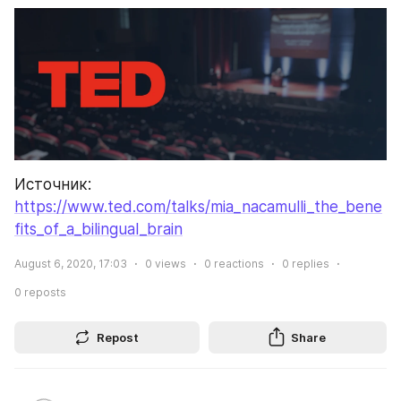
Источник: 
https://www.ted.com/talks/mia_nacamulli_the_bene
fits_of_a_bilingual_brain
August 6, 2020, 17:03
0
views
0
reactions
0
replies
0
reposts
Repost
Share