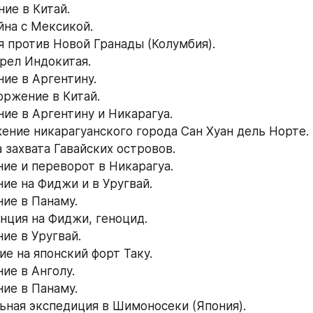
ние в Китай.
йна с Мексикой.
ия против Новой Гранады (Колумбия).
трел Индокитая.
ние в Аргентину.
оржение в Китай.
ние в Аргентину и Никарагуа.
жение никарагуанского города Сан Хуан дель Норте.
 захвата Гавайских островов.
ние и переворот в Никарагуа.
ние на Фиджи и в Уругвай.
ние в Панаму.
енция на Фиджи, геноцид.
ие в Уругвай.
ие на японский форт Таку.
ие в Анголу.
ние в Панаму.
льная экспедиция в Шимоносеки (Япония).