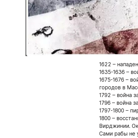
1622 – нападе
1635-1636 – в
1675-1676 – в
городов в Мас
1792 – война з
1796 – война з
1797-1800 – п
1800 – восста
Вирджинии. Ок
Сами рабы не 