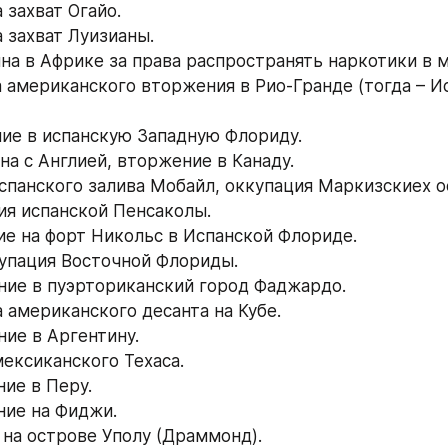
а захват Огайо.
а захват Луизианы.
йна в Африке за права распространять наркотики в 
а американского вторжения в Рио-Гранде (тогда – Ис
ние в испанскую Западную Флориду.
йна с Англией, вторжение в Канаду.
 испанского залива Мобайл, оккупация Маркизскиех о
ция испанской Пенсаколы.
ние на форт Никольс в Испанской Флориде.
ккупация Восточной Флориды.
ние в пуэрториканский город Фаджардо.
а американского десанта на Кубе.
ние в Аргентину.
мексиканского Техаса.
ние в Перу.
ние на Фиджи.
д на острове Уполу (Драммонд).