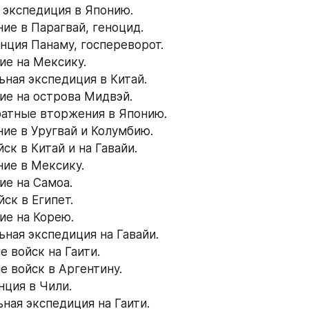
я экспедиция в Японию.
ние в Парагвай, геноцид.
енция Панаму, госпереворот.
ие на Мексику.
ьная экспедиция в Китай.
ние на острова Мидвэй.
ратные вторжения в Японию.
ние в Уругвай и Колумбию.
йск в Китай и на Гавайи.
ние в Мексику.
ие на Самоа.
йск в Египет.
ие на Корею.
ьная экспедиция на Гавайи.
е войск на Гаити.
е войск в Аргентину.
нция в Чили.
ьная экспедиция на Гаити.