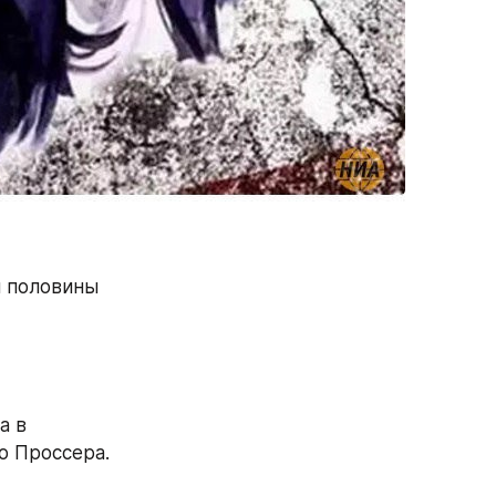
 половины 
 в 
 Проссера. 