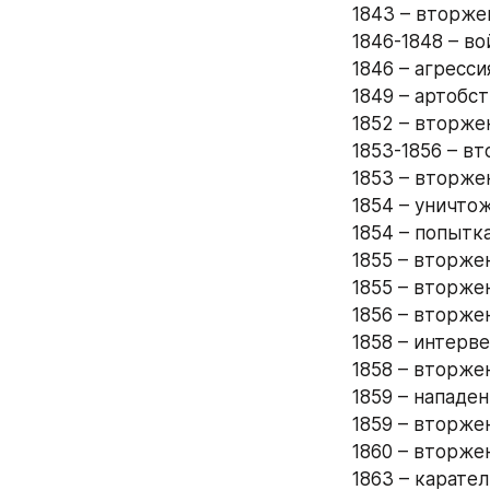
1843 – вторже
1846-1848 – во
1846 – агресс
1849 – артобс
1852 – вторже
1853-1856 – вт
1853 – вторже
1854 – уничто
1854 – попытка
1855 – вторже
1855 – вторже
1856 – вторже
1858 – интерв
1858 – вторжен
1859 – нападен
1859 – вторжен
1860 – вторже
1863 – карате