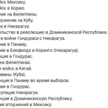
йск Мексику.
йск в Корею.
ние на Филиппины.
оржение на Кубу.
и в Никарагуа.
ельство в революцию в Доминиканской Республике.
 в войне Гондураса с Никарагуа.
ние в Панаму.
ние в Блюфилдз и Коринто (Никарагуа).
нция в Гондурас.
 на Филиппинах.
е войск в Китай.
аваны (Куба).
енция в Панаму во время выборов.
ие в Гондурас.
купация Никарагуа.
енция в Доминиканскую Республику.
рия вторжений в Мексику.