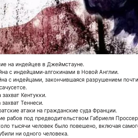
ние на индейцев в Джеймстауне.
ойна с индейцами-алгокинами в Новой Англии.
ойна с индейцами, закончившаяся разрушением почти
сачусетсе.
а захват Кентукки.
а захват Теннеси.
иратские атаки на гражданские суда Франции.
ние рабов под предводительством Габриеля Проссера
оло тысячи человек было повешено, включая самого
убили ни одного человека.