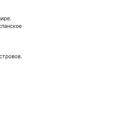
мире.
панское 
стровов.