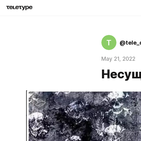
T
@tele_
May 21, 2022
Несущ