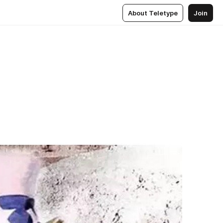
About Teletype
Join