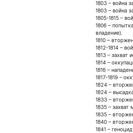
1803 – война з
1803 – война з
1805-1815 – во
1806 – попытк
владение).
1810 – вторже
1812-1814 – во
1813 – захват
1814 – оккупа
1816 – нападе
1817-1819 – о
1824 – вторже
1824 – высадк
1833 – вторже
1835 – захват 
1835 – вторже
1840 – вторже
1841 – геноци