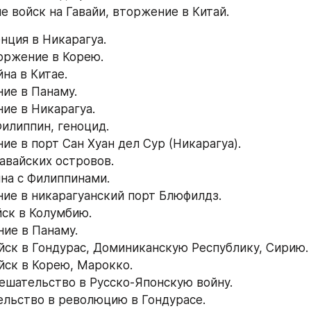
е войск на Гавайи, вторжение в Китай.
нция в Никарагуа.
торжение в Корею.
йна в Китае.
ние в Панаму.
ние в Никарагуа.
Филиппин, геноцид.
ие в порт Сан Хуан дел Сур (Никарагуа).
Гавайских островов.
йна с Филиппинами.
ние в никарагуанский порт Блюфилдз.
йск в Колумбию.
ние в Панаму.
ойск в Гондурас, Доминиканскую Республику, Сирию.
ойск в Корею, Марокко.
мешательство в Русско-Японскую войну.
ельство в революцию в Гондурасе.