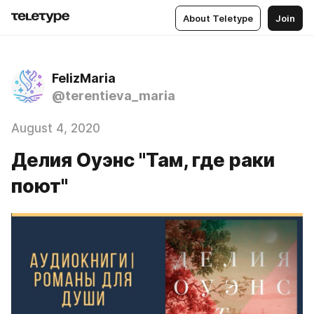
About Teletype
Join
FelizMaria
@terentieva_maria
August 4, 2020
Делия Оуэнс "Там, где раки
поют"