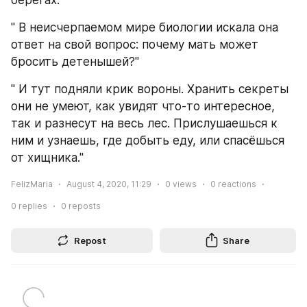
" В неисчерпаемом мире биологии искала она 
ответ на свой вопрос: почему мать может 
бросить детенышей?"
" И тут подняли крик вороны. Хранить секреты 
они не умеют, как увидят что-то интересное, 
так и разнесут на весь лес. Прислушаешься к 
ним и узнаешь, где добыть еду, или спасёшься 
от хищника."
FelizMaria
August 4, 2020, 11:29
0
views
0
reactions
0
replies
0
reposts
Repost
Share