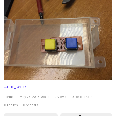
#cnc_work
Termsl
May 25, 2015, 08:18
0
views
0
reactions
0
replies
0
reposts