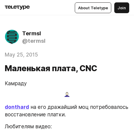
About Teletype
Join
Termsl
@termsl
May 25, 2015
Маленькая плата, CNC
Камраду
donthard
 на его дражайший моц потребовалось 
восстановление платки.
Любителям видео: