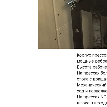
Корпус прессов
мощные ребра 
Высота рабоче
На прессах бо
стола с враща
Механический 
ход и позволя
На прессах NO
штока в исход