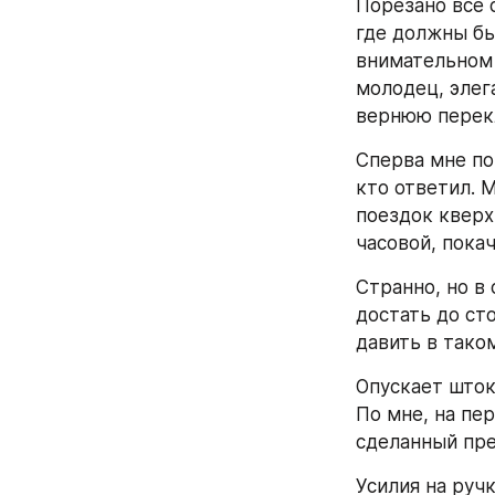
Порезано все 
где должны бы
внимательном 
молодец, элега
вернюю перекл
Сперва мне пок
кто ответил. М
поездок кверх
часовой, покач
Странно, но в
достать до сто
давить в тако
Опускает шток
По мне, на пе
сделанный пре
Усилия на ручк