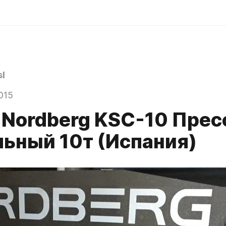
l
015
 Nordberg KSC-10 Прес
льный 10т (Испания)