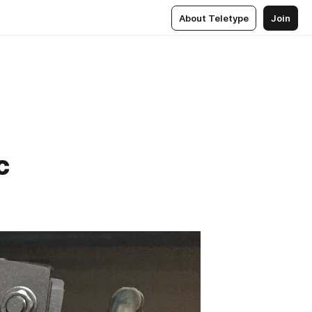
About Teletype
Join
с