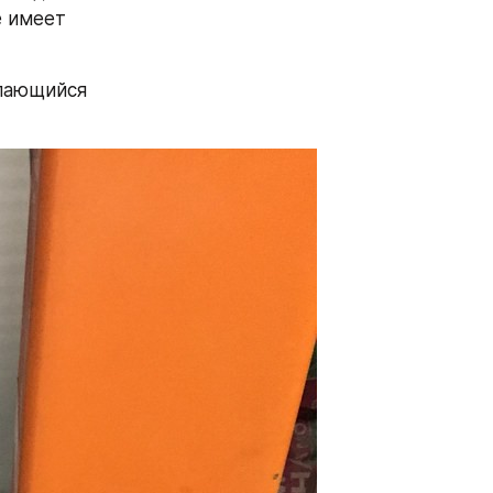
 имеет 
пающийся 