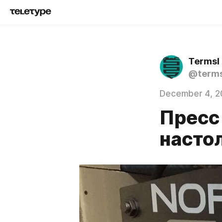
Termsl
@terms
December 4, 2
Пресс
насто