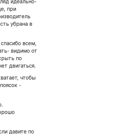
ляд идеально- 
, при 
изводитель 
сть убрана в 
спасибо всем, 
ть- видимо от 
крыть по 
нет двигаться.
ватает, чтобы 
оясок - 
. 
орошо 
ли давите по 