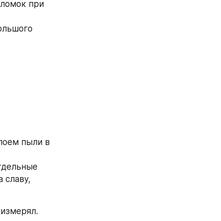
ломок при 
ольшого 
оем пыли в 
тдельные 
 славу, 
измерял. 