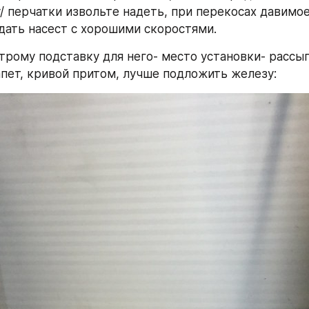
у/ перчатки извольте надеть, при перекосах давимое
дать насест с хорошими скоростями.
трому подставку для него- место установки- рассы
пет, кривой притом, лучше подложить железу: