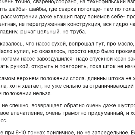
очень точно, сварено/собрано, на технофильский взг
ть шайбы- шайбы, где сварка потолще- там по толще
рассмотрении даже утащил пару приемов себе- про
нтная, не перегруженная конструкция, вся гидро ча
адину, рычаг цельный, не труба.
азалось, что насос сухой, вопрошал тут, про масло, 
асло купил, но оказалось, просто надо было прокача
 ногами насос завоздушился- надо спускной кран за
ать ручкой, открыть и повторить, пока шток не нач
 самом верхнем положении стола, длинны штока не х
ла, хотя хватает, но уже сильно за ограничивающий п
м положении нельзя.
 не спешно, возвращает обратно очень даже шустро
рвое впечатление, очень грамотно придуманный, и х
сс.
е при 8-10 тоннах приличное, но не запредельное. Ес