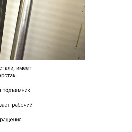
стали, имеет 
ерстак.
й подъемник 
ает рабочий 
ращения 