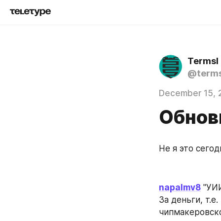
Termsl
@terms
December 15, 
Обнов
Не я это сегод
napalmv8
 "УИИ
За деньги, т.
чипмакеровск