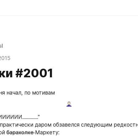
l
2015
ки #2001
ня начал, по мотивам
ИИИИИ............."
е. практически даром обзавелся следующим редкостн
ой 
барахолке 
Маркету: