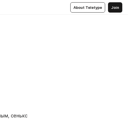
About Teletype
Join
ым, сенькс 