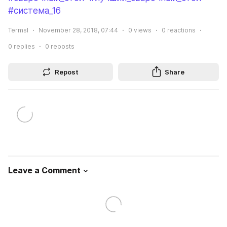
#система_16
Termsl
November 28, 2018, 07:44
0
views
0
reactions
0
replies
0
reposts
Repost
Share
Leave a Comment