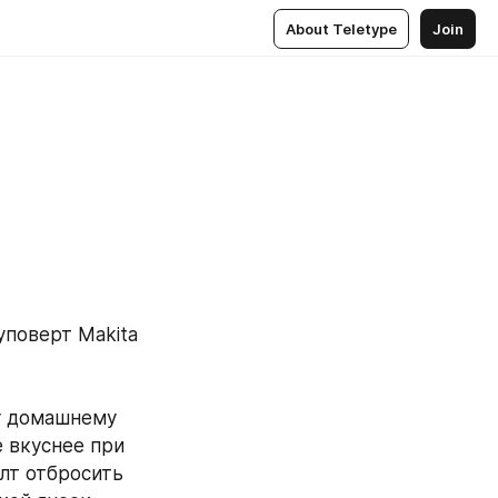
About Teletype
Join
поверт Makita 
у домашнему 
 вкуснее при 
лт отбросить 