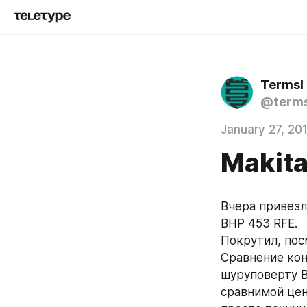
Termsl
@terms
January 27, 20
Makita
Вчера привезл
BHP 453 RFE.
Покрутил, пос
Сравнение кон
шуруповерту Bo
сравнимой цене