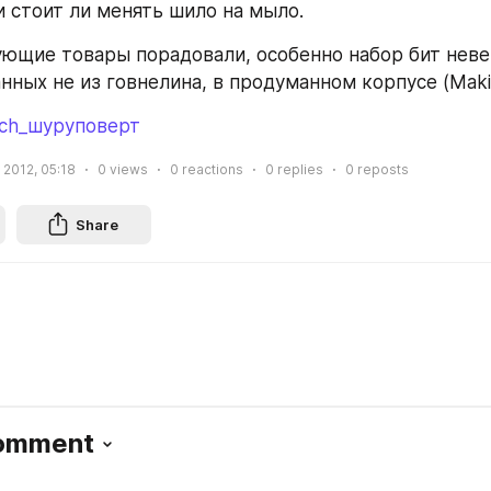
и стоит ли менять шило на мыло.
ующие товары порадовали, особенно набор бит неве
нных не из говнелина, в продуманном корпусе (Makit
sch_шуруповерт
 2012, 05:18
0
views
0
reactions
0
replies
0
reposts
Share
Comment