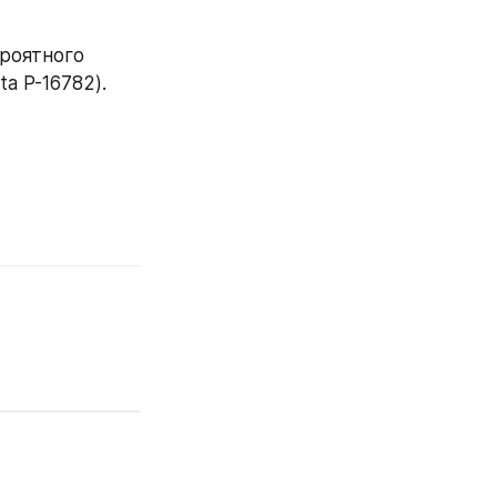
роятного 
a P-16782).