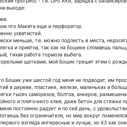
ский прогресс - т.е. LiPo АКБ, зарядка с балансиров
на выходе:
нее.
 том что Макита еще и перфоратор.
венно ухватистей.
чески меньше, т.е. можно подлесть в места, недося
 легка и приятна, так как на Бошике сломаешь пальц
ый, тихая работа тормоза выбега.
 горелыми щетками, мой Бошик грешит этим с рожде
то Бошик уже шестой год меня не подводит, им прос
тий в дереве, пластике, железе, маленьких и больш
ятки тысяч саморезов, болтов, анкеров, размешена 
ойного и плиточного клея, даже бетон для стяжки па
меня постоянно радует и по сей день, с удовольстви
ботаешь без ограничителя, но мир вокруг поменялся
первого взгляда интересные и лучше, но ХЗ как они 