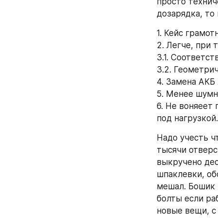
просто техниче
дозарядка, то 
1. Кейс грамот
2. Легче, при
3.1. Соответст
3.2. Геометри
4. Замена АКБ
5. Менее шумн
6. Не воняеет
под нагрузкой.
Надо учесть ч
тысячи отверс
выкручено дес
шпаклевки, об
мешал. Бошик 
болты если ра
новые вещи, с 