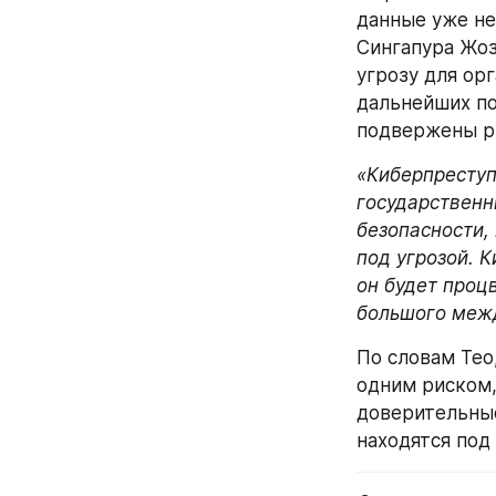
данные уже не
Сингапура Жоз
угрозу для орг
дальнейших по
подвержены р
«Киберпреступ
государственн
безопасности,
под угрозой. 
он будет проц
большого меж
По словам Тео
одним риском,
доверительны
находятся под