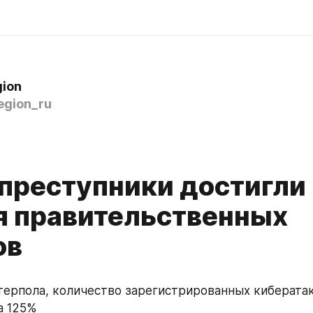
gion
egion_ru
преступники достигли
я правительственных
ов
ерпола, количество зарегистрированных кибератак 
а 125%