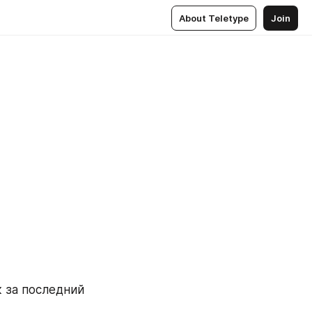
About Teletype
Join
за последний 