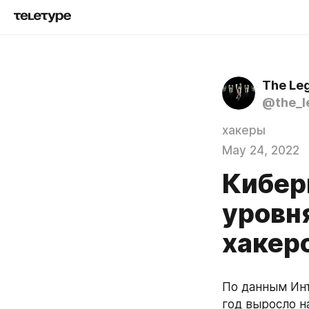
The Le
@the_l
хакеры
May 24, 2022
Кибер
уровн
хакер
По данным Инт
год выросло н