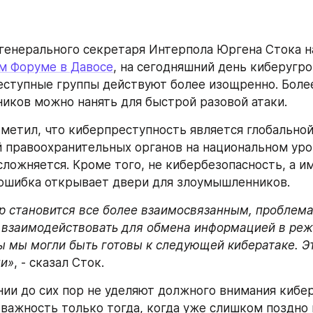
генерального секретаря Интерпола Юргена Стока н
м Форуме в Давосе
, на сегодняшний день киберугроз
еступные группы действуют более изощренно. Более 
иков можно нанять для быстрой разовой атаки.
метил, что киберпреступность является глобальной 
й правоохранительных органов на национальном уро
ложняется. Кроме того, не кибербезопасность, а им
ошибка открывает двери для злоумышленников.
р становится все более взаимосвязанным, проблема
м взаимодействовать для обмена информацией в реж
ы мы могли быть готовы к следующей кибератаке. Эт
ни»
, - сказал Сток.
ии до сих пор не уделяют должного внимания кибер
 важность только тогда, когда уже слишком поздно 