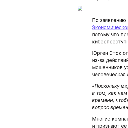
По заявлению 
Экономическо
потому что пр
киберпреступн
Юрген Сток от
из-за действи
мошенников ус
человеческая 
«Поскольку ми
в том, как на
времени, чтоб
вопрос време
Многие компан
и признают ее