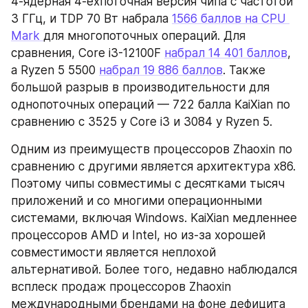
4-ядерная 4-ехпоточная версия чипа с частотой 
3 ГГц, и TDP 70 Вт набрала 
1566 баллов на CPU 
Mark 
для многопоточных операций. Для 
сравнения, Core i3-12100F 
набрал 14 401 баллов
, 
а Ryzen 5 5500 
набрал 19 886 баллов
. Также 
большой разрыв в производительности для 
однопоточных операций — 722 балла KaiXian по 
сравнению с 3525 у Core i3 и 3084 у Ryzen 5.
Одним из преимуществ процессоров Zhaoxin по 
сравнению с другими является архитектура x86. 
Поэтому чипы совместимы с десятками тысяч 
приложений и со многими операционными 
системами, включая Windows. KaiXian медленнее 
процессоров AMD и Intel, но из-за хорошей 
совместимости является неплохой 
альтернативой. Более того, недавно наблюдался 
всплеск продаж процессоров Zhaoxin 
международными брендами на фоне дефицита 