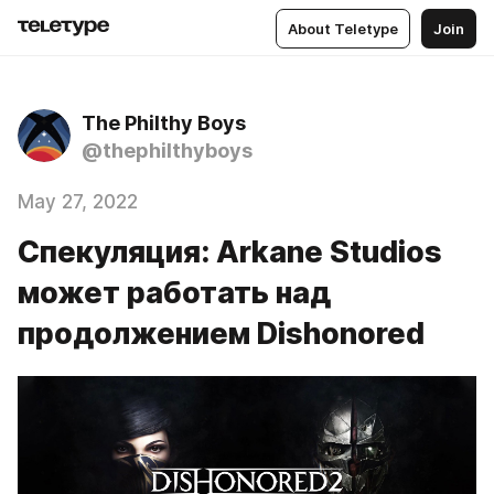
About Teletype
Join
The Philthy Boys
@thephilthyboys
May 27, 2022
Спекуляция: Arkane Studios
может работать над
продолжением Dishonored