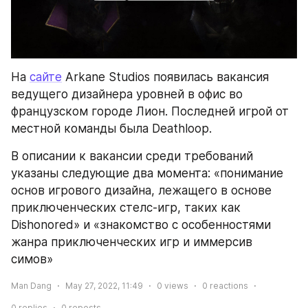
На 
сайте
 Arkane Studios появилась вакансия 
ведущего дизайнера уровней в офис во 
французском городе Лион. Последней игрой от 
местной команды была Deathloop. 
В описании к вакансии среди требований 
указаны следующие два момента: «понимание 
основ игрового дизайна, лежащего в основе 
приключенческих стелс-игр, таких как 
Dishonored» и «знакомство с особенностями 
жанра приключенческих игр и иммерсив 
симов»
Man Dang
May 27, 2022, 11:49
0
views
0
reactions
0
replies
0
reposts