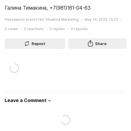
Галина Тимакина, +7(981)161-04-63
Рекламное агентство Timakina Marketing
May 16, 2025, 14:23
0
views
0
reactions
0
replies
0
reposts
Repost
Share
Leave a Comment