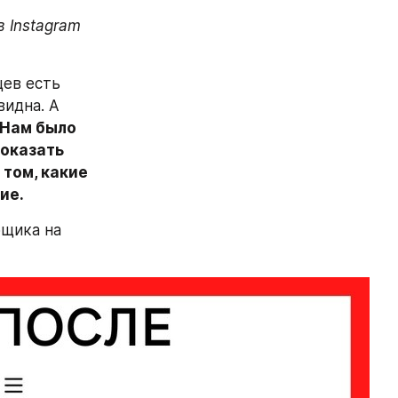
 Instagram 
ев есть 
идна. А 
Нам было 
оказать 
том, какие 
ие.
щика на 