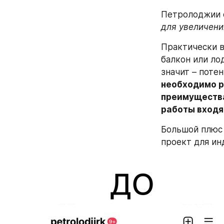
Петролоджии о
для увеличени
Практически в
балкон или ло
значит – поте
необходимо р
преимущества 
работы входя
Большой плюс
проект для ин