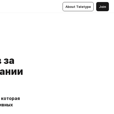
About Teletype
Join
 за
пании
которая 
ивных 