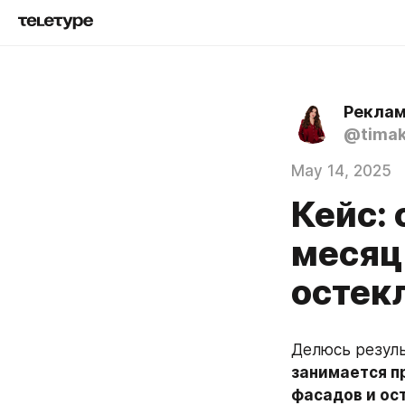
Реклам
@timak
May 14, 2025
Кейс: 
месяц
остек
Делюсь резуль
занимается п
фасадов и ос