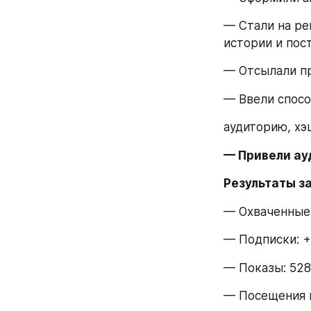
— Стали на рег
истории и пос
— Отсылали п
— Ввели спосо
аудиторию, хэ
— Привели ау
Результаты за
— Охваченные 
— Подписки: 
— Показы: 52
— Посещения 