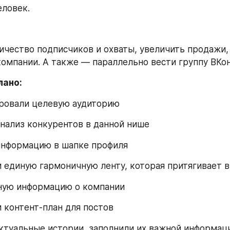
еловек.
ичество подписчиков и охваты, увеличить продажи, 
компании. А также — параллельно вести группу ВКон
лано:
ровали целевую аудиторию
нализ конкурентов в данной нише
информацию в шапке профиля
 единую гармоничную ленту, которая притягивает в
ную информацию о компании
 контент-план для постов
туальные истории, заполнили их важной информац