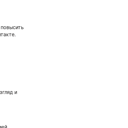
повысить 
такте.
згляд и
ией