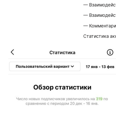
— Взаимодейст
— Взаимодейст
— Комментарии
Статистика ак