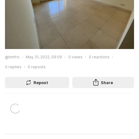
@timfro
May 31, 2022, 09:09
0
views
0
reactions
0
replies
0
reposts
Repost
Share