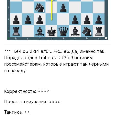
***  1.е4 d6 2.d4 ♞f6 3.♘c3 e5. Да, именно так. 
Порядок ходов 1.е4 е5 2.♘f3 d6 оставим 
гроссмейстерам, которые играют так черными 
на победу
Корректность: ⭐⭐⭐⭐
Простота изучения: ⭐⭐⭐⭐
Тактика: ⭐⭐