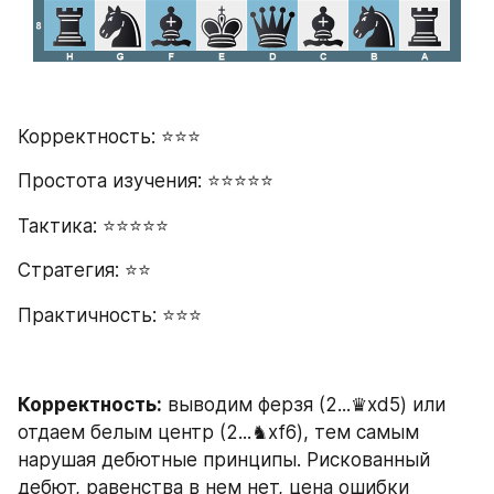
Корректность: ⭐⭐⭐
Простота изучения: ⭐⭐⭐⭐⭐
Тактика: ⭐⭐⭐⭐⭐
Стратегия: ⭐⭐
Практичность: ⭐⭐⭐
Корректность:
 выводим ферзя (2...♛xd5) или 
отдаем белым центр (2...♞хf6), тем самым 
нарушая дебютные принципы. Рискованный 
дебют, равенства в нем нет, цена ошибки 