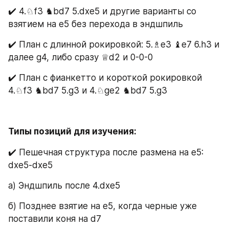
✔️ 4.♘f3 ♞bd7 5.dxe5 и другие варианты со 
взятием на е5 без перехода в эндшпиль
✔️ План с длинной рокировкой: 5.♗е3 ♝e7 6.h3 и 
далее g4, либо сразу ♕d2 и 0-0-0
✔️ План с фианкетто и короткой рокировкой 
4.♘f3 ♞bd7 5.g3 и 4.♘ge2 ♞bd7 5.g3
Типы позиций для изучения:
✔️ Пешечная структура после размена на е5: 
dxe5-dxe5
а) Эндшпиль после 4.dxe5
б) Позднее взятие на е5, когда черные уже 
поставили коня на d7