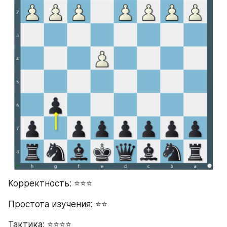
Корректность: ⭐⭐⭐
Простота изучения: ⭐⭐
Тактика: ⭐⭐⭐⭐