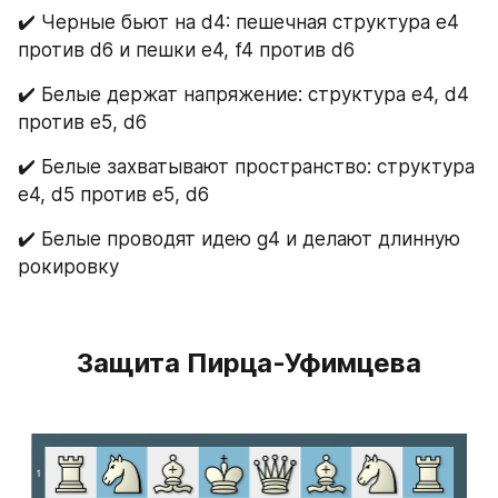
✔️ Черные бьют на d4: пешечная структура е4 
против d6 и пешки е4, f4 против d6
✔️ Белые держат напряжение: структура е4, d4 
против е5, d6
✔️ Белые захватывают пространство: структура 
e4, d5 против е5, d6
✔️ Белые проводят идею g4 и делают длинную 
рокировку
Защита Пирца-Уфимцева