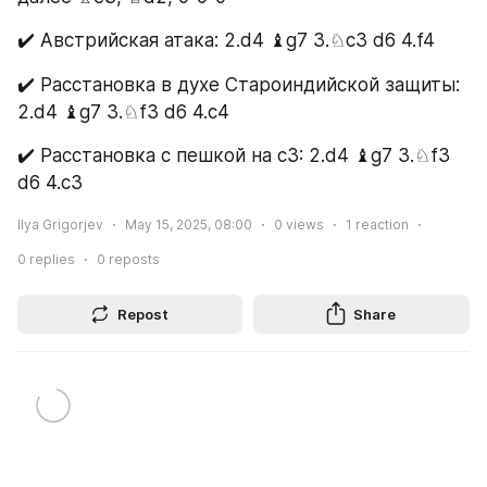
✔️ Австрийская атака: 2.d4 ♝g7 3.♘c3 d6 4.f4
✔️ Расстановка в духе Староиндийской защиты: 
2.d4 ♝g7 3.♘f3 d6 4.c4
✔️ Расстановка с пешкой на с3: 2.d4 ♝g7 3.♘f3 
d6 4.c3
Ilya Grigorjev
May 15, 2025, 08:00
0
views
1
reaction
0
replies
0
reposts
Repost
Share