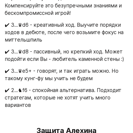
Компенсируйте это безупречными знаниями и 
бескомпромиссной игрой!
✔️ 3...♛d6 - креативный ход. Выучите порядки 
ходов в дебюте, после чего возьмите фокус на 
миттельшпиль
✔️ 3...♛d8 - пассивный, но крепкий ход. Может 
подойти если Вы - любитель каменной стены :)
✔️ 3...♛е5+ - говорят, и так играть можно. Но 
такому кунг-фу мы учить не будем
✔️ 2...♞f6 - спокойная альтернатива. Подходит 
стратегам, которые не хотят учить много 
вариантов
Защита Алехина