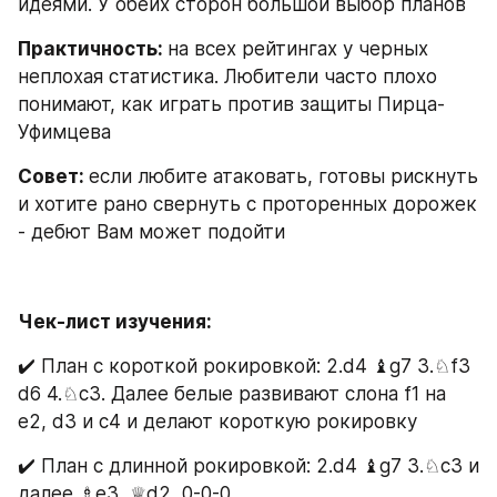
идеями. У обеих сторон большой выбор планов
Практичность: 
на всех рейтингах у черных 
неплохая статистика. Любители часто плохо 
понимают, как играть против защиты Пирца-
Уфимцева
Совет: 
если любите атаковать, готовы рискнуть 
и хотите рано свернуть с проторенных дорожек 
- дебют Вам может подойти
Чек-лист изучения:
✔️ План с короткой рокировкой: 2.d4 ♝g7 3.♘f3 
d6 4.♘c3. Далее белые развивают слона f1 на 
е2, d3 и с4 и делают короткую рокировку
✔️ План с длинной рокировкой: 2.d4 ♝g7 3.♘c3 и 
далее ♗e3, ♕d2, 0-0-0