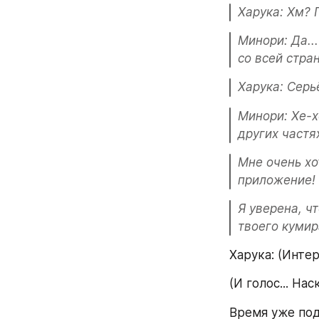
Харука: Хм?
Минори: Да..
со всей стра
Харука: Серь
Минори: Хе-х
других частя
Мне очень хо
приложение!
Я уверена, ч
твоего кумир
Харука: (Интер
(И голос... На
Время уже под