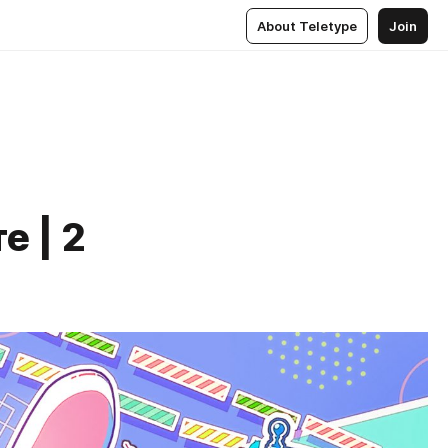
About Teletype
Join
е | 2