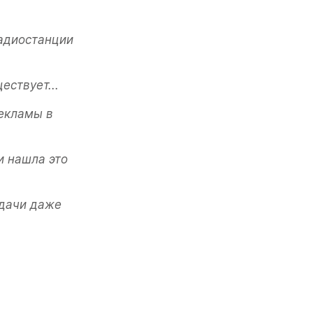
адиостанции 
ествует...
екламы в 
 нашла это 
дачи даже 