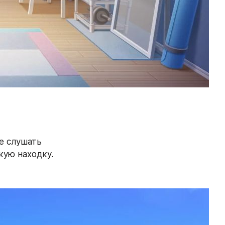
 слушать 
кую находку.