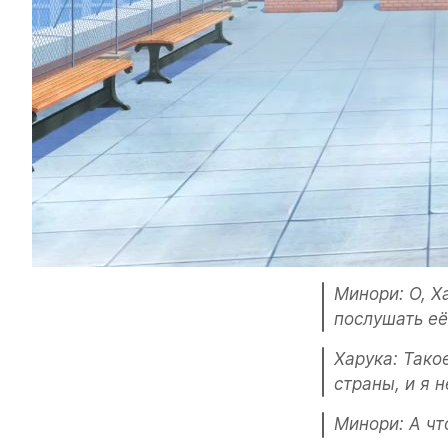
Минори: О, Х
послушать её
Харука: Тако
страны, и я 
Минори: А чт