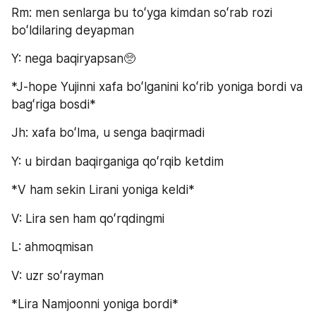
Rm: men senlarga bu toʻyga kimdan soʻrab rozi 
boʻldilaring deyapman
Y: nega baqiryapsan🥺
*J-hope Yujinni xafa boʻlganini koʻrib yoniga bordi va 
bagʻriga bosdi*
Jh: xafa boʻlma, u senga baqirmadi
Y: u birdan baqirganiga qoʻrqib ketdim
*V ham sekin Lirani yoniga keldi*
V: Lira sen ham qoʻrqdingmi
L: ahmoqmisan
V: uzr soʻrayman
*Lira Namjoonni yoniga bordi*