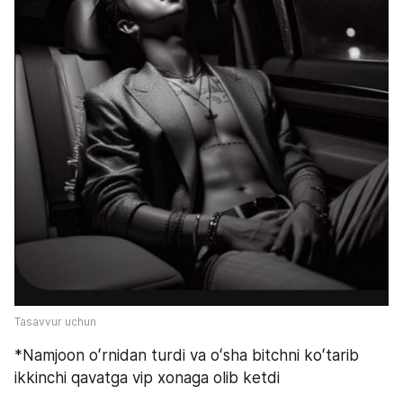
Tasavvur uchun
*Namjoon oʻrnidan turdi va oʻsha bitchni koʻtarib 
ikkinchi qavatga vip xonaga olib ketdi