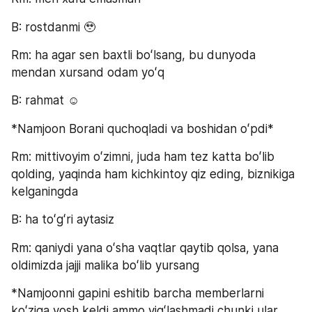
B: rostdanmi 🥹
Rm: ha agar sen baxtli boʻlsang, bu dunyoda 
mendan xursand odam yoʻq
B: rahmat ☺️
*Namjoon Borani quchoqladi va boshidan oʻpdi*
Rm: mittivoyim oʻzimni, juda ham tez katta boʻlib 
qolding, yaqinda ham kichkintoy qiz eding, biznikiga 
kelganingda
B: ha toʻgʻri aytasiz
Rm: qaniydi yana oʻsha vaqtlar qaytib qolsa, yana 
oldimizda jajji malika boʻlib yursang
*Namjoonni gapini eshitib barcha memberlarni 
koʻziga yosh keldi ammo yigʻlashmadi chunki ular 