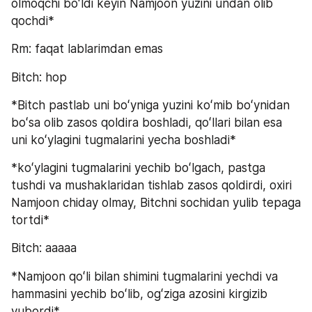
olmoqchi boʻldi keyin Namjoon yuzini undan olib 
qochdi*
Rm: faqat lablarimdan emas
Bitch: hop
*Bitch pastlab uni boʻyniga yuzini koʻmib boʻynidan 
boʻsa olib zasos qoldira boshladi, qoʻllari bilan esa 
uni koʻylagini tugmalarini yecha boshladi*
*koʻylagini tugmalarini yechib boʻlgach, pastga 
tushdi va mushaklaridan tishlab zasos qoldirdi, oxiri 
Namjoon chiday olmay, Bitchni sochidan yulib tepaga 
tortdi*
Bitch: aaaaa
*Namjoon qoʻli bilan shimini tugmalarini yechdi va 
hammasini yechib boʻlib, ogʻziga azosini kirgizib 
yubordi*