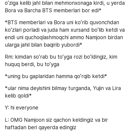
oʻziga kelib jahl bilan mehmonxonaga kirdi, u yerda 
Bora va Barcha BTS memberlari bor edi*
*BTS memberlari va Bora uni koʻrib quvonchdan 
koʻzlari porladi va juda ham xursand boʻlib ketdi va 
endi uni quchoqlashmoqchi ammo Namjoon birdan 
ularga jahil bilan baqirib yubordi*
Rm: kimdan soʻrab bu toʻyga rozi boʻldingiz, kim 
huquq berdi, bu toʻyga
*uning bu gaplaridan hamma qoʻrqib ketdi*
*ular nima deyishini bilmay turganda, Yujin va Lira 
kelib qoldi*
Y: hi everyone
L: OMG Namjoon siz qachon keldingiz va bir 
haftadan beri qayerda edingiz