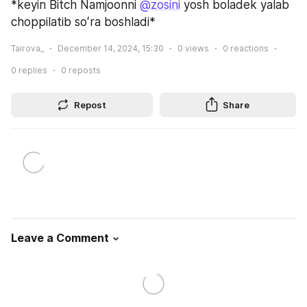
*keyin Bitch Namjoonni 
@zosini
 yosh boladek yalab 
choppilatib soʻra boshladi*
Tairova_
December 14, 2024, 15:30
0
views
0
reactions
0
replies
0
reposts
Repost
Share
Leave a Comment