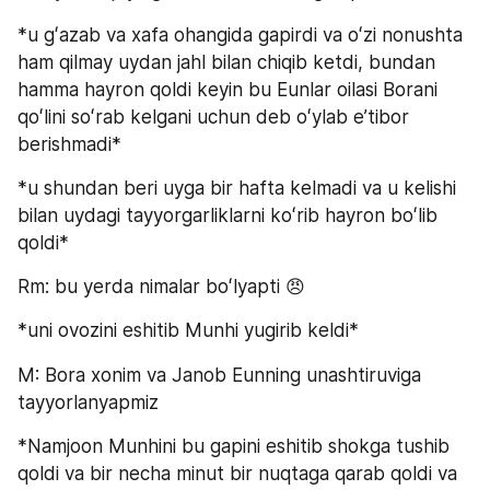
*u gʻazab va xafa ohangida gapirdi va oʻzi nonushta 
ham qilmay uydan jahl bilan chiqib ketdi, bundan 
hamma hayron qoldi keyin bu Eunlar oilasi Borani 
qoʻlini soʻrab kelgani uchun deb oʻylab eʼtibor 
berishmadi*
*u shundan beri uyga bir hafta kelmadi va u kelishi 
bilan uydagi tayyorgarliklarni koʻrib hayron boʻlib 
qoldi*
Rm: bu yerda nimalar boʻlyapti 😠
*uni ovozini eshitib Munhi yugirib keldi*
M: Bora xonim va Janob Eunning unashtiruviga 
tayyorlanyapmiz
*Namjoon Munhini bu gapini eshitib shokga tushib 
qoldi va bir necha minut bir nuqtaga qarab qoldi va 