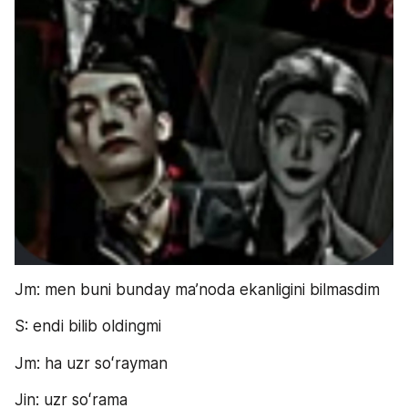
Jm: men buni bunday maʼnoda ekanligini bilmasdim
S: endi bilib oldingmi
Jm: ha uzr soʻrayman
Jin: uzr soʻrama