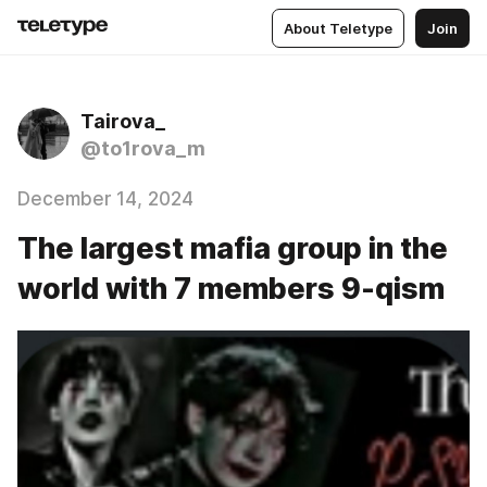
About Teletype
Join
Tairova_
@to1rova_m
December 14, 2024
The largest mafia group in the
world with 7 members 9-qism