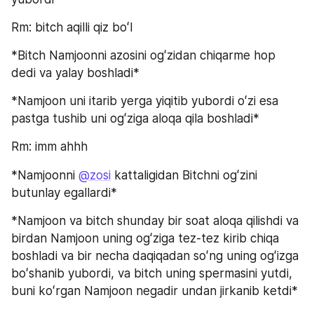
Rm: bitch aqilli qiz boʻl
*Bitch Namjoonni azosini ogʻzidan chiqarme hop 
dedi va yalay boshladi*
*Namjoon uni itarib yerga yiqitib yubordi oʻzi esa 
pastga tushib uni ogʻziga aloqa qila boshladi*
Rm: imm ahhh
*Namjoonni 
@zosi
 kattaligidan Bitchni ogʻzini 
butunlay egallardi*
*Namjoon va bitch shunday bir soat aloqa qilishdi va 
birdan Namjoon uning ogʻziga tez-tez kirib chiqa 
boshladi va bir necha daqiqadan soʻng uning ogʻizga 
boʻshanib yubordi, va bitch uning spermasini yutdi, 
buni koʻrgan Namjoon negadir undan jirkanib ketdi*