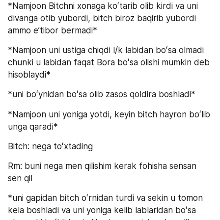
*Namjoon Bitchni xonaga koʻtarib olib kirdi va uni 
divanga otib yubordi, bitch biroz baqirib yubordi 
ammo eʼtibor bermadi*
*Namjoon uni ustiga chiqdi l/k labidan boʻsa olmadi 
chunki u labidan faqat Bora boʻsa olishi mumkin deb 
hisoblaydi*
*uni boʻynidan boʻsa olib zasos qoldira boshladi*
*Namjoon uni yoniga yotdi, keyin bitch hayron boʻlib 
unga qaradi*
Bitch: nega toʻxtading
Rm: buni nega men qilishim kerak fohisha sensan 
sen qil
*uni gapidan bitch oʻrnidan turdi va sekin u tomon 
kela boshladi va uni yoniga kelib lablaridan boʻsa 