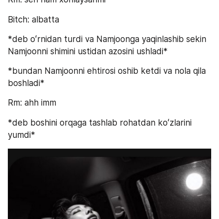
Bitch: albatta
*deb oʻrnidan turdi va Namjoonga yaqinlashib sekin 
Namjoonni shimini ustidan azosini ushladi*
*bundan Namjoonni ehtirosi oshib ketdi va nola qila 
boshladi*
Rm: ahh imm
*deb boshini orqaga tashlab rohatdan koʻzlarini 
yumdi*