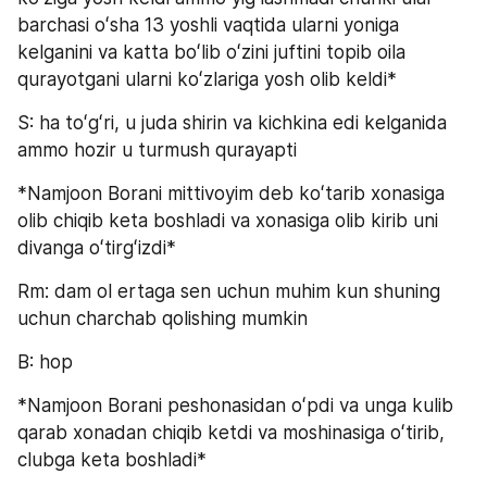
barchasi oʻsha 13 yoshli vaqtida ularni yoniga 
kelganini va katta boʻlib oʻzini juftini topib oila 
qurayotgani ularni koʻzlariga yosh olib keldi*
S: ha toʻgʻri, u juda shirin va kichkina edi kelganida 
ammo hozir u turmush qurayapti
*Namjoon Borani mittivoyim deb koʻtarib xonasiga 
olib chiqib keta boshladi va xonasiga olib kirib uni 
divanga oʻtirgʻizdi*
Rm: dam ol ertaga sen uchun muhim kun shuning 
uchun charchab qolishing mumkin
B: hop
*Namjoon Borani peshonasidan oʻpdi va unga kulib 
qarab xonadan chiqib ketdi va moshinasiga oʻtirib, 
clubga keta boshladi*