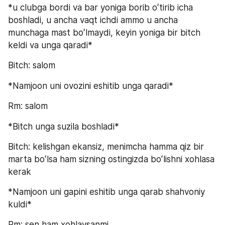
*u clubga bordi va bar yoniga borib oʻtirib icha 
boshladi, u ancha vaqt ichdi ammo u ancha 
munchaga mast boʻlmaydi, keyin yoniga bir bitch 
keldi va unga qaradi*
Bitch: salom
*Namjoon uni ovozini eshitib unga qaradi*
Rm: salom
*Bitch unga suzila boshladi*
Bitch: kelishgan ekansiz, menimcha hamma qiz bir 
marta boʻlsa ham sizning ostingizda boʻlishni xohlasa 
kerak
*Namjoon uni gapini eshitib unga qarab shahvoniy 
kuldi*
Rm: sen ham xohlaysanmi