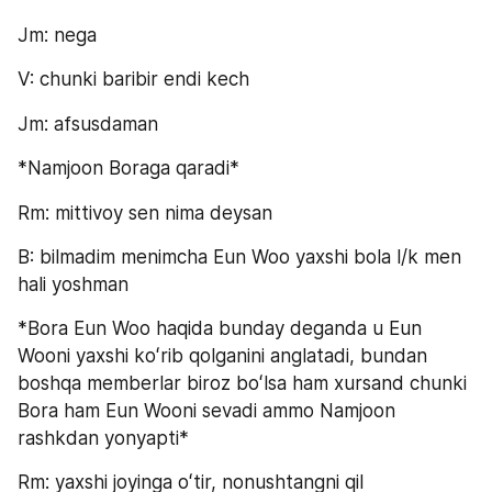
Jm: nega
V: chunki baribir endi kech
Jm: afsusdaman
*Namjoon Boraga qaradi*
Rm: mittivoy sen nima deysan
B: bilmadim menimcha Eun Woo yaxshi bola l/k men 
hali yoshman
*Bora Eun Woo haqida bunday deganda u Eun 
Wooni yaxshi koʻrib qolganini anglatadi, bundan 
boshqa memberlar biroz boʻlsa ham xursand chunki 
Bora ham Eun Wooni sevadi ammo Namjoon 
rashkdan yonyapti*
Rm: yaxshi joyinga oʻtir, nonushtangni qil