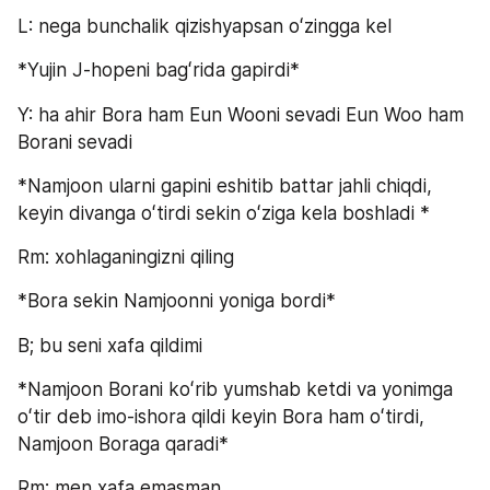
L: nega bunchalik qizishyapsan oʻzingga kel
*Yujin J-hopeni bagʻrida gapirdi*
Y: ha ahir Bora ham Eun Wooni sevadi Eun Woo ham 
Borani sevadi
*Namjoon ularni gapini eshitib battar jahli chiqdi, 
keyin divanga oʻtirdi sekin oʻziga kela boshladi *
Rm: xohlaganingizni qiling
*Bora sekin Namjoonni yoniga bordi*
B; bu seni xafa qildimi
*Namjoon Borani koʻrib yumshab ketdi va yonimga 
oʻtir deb imo-ishora qildi keyin Bora ham oʻtirdi, 
Namjoon Boraga qaradi*
Rm: men xafa emasman