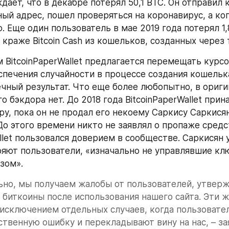
дает, что в декабре потерял 50,1 BTC. Он отправил 
ый адрес, пошел проверяться на коронавирус, а когд
. Еще один пользователь в мае 2019 года потерял 1,8
 краже Bitcoin Cash из кошельков, созданных через 
 BitcoinPaperWallet предлагается перемещать курсор
спечения случайности в процессе создания кошелька,
ечный результат. Что еще более любопытно, в ориги
го бэкдора нет. До 2018 года BitcoinPaperWallet прин
ру, пока он не продал его некоему Саркису Саркисян
До этого времени никто не заявлял о пропаже средст
llet пользовался доверием в сообществе. Саркисян 
ряют пользователи, «изначально не управлявшие кл
зом».
но, мы получаем жалобы от пользователей, утверж
 биткоины после использования нашего сайта. Эти ж
исключением отдельных случаев, когда пользовател
ственную ошибку и перекладывают вину на нас, – зая