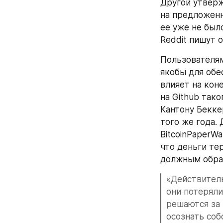
Другой утверж
на предложенн
ее уже не было
Reddit пишут о
Пользователям
якобы для обе
влияет на кон
на Github тако
Кантону Бекке
того же года. 
BitcoinPaperWa
что деньги те
должным обра
«Действитель
они потеряли
решаются за 
осознать соб