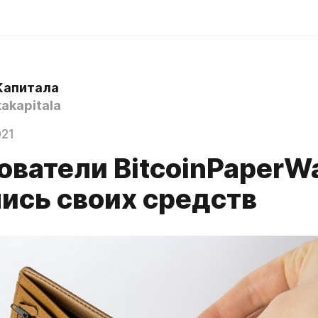
Капитала
akapitala
021
ватели BitcoinPaperWa
ись своих средств