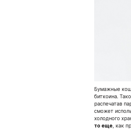
Бумажные кош
биткоина. Так
распечатав па
сможет исполь
холодного хран
то еще
, как п