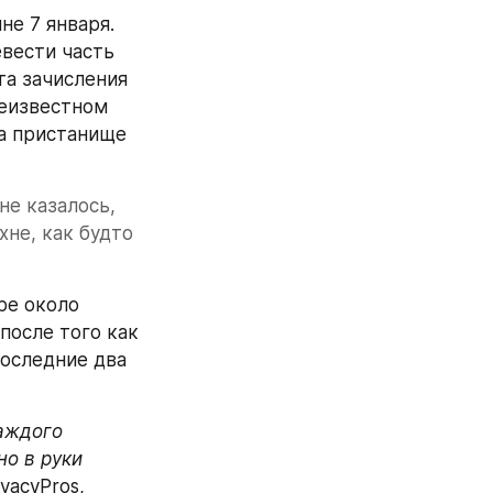
е 7 января. 
вести часть 
а зачисления 
еизвестном 
а пристанище 
е казалось, 
не, как будто 
По сведениям портала, таких жертв насчитывается по крайней мере около 
после того как 
оследние два 
аждого 
о в руки 
acyPros, 