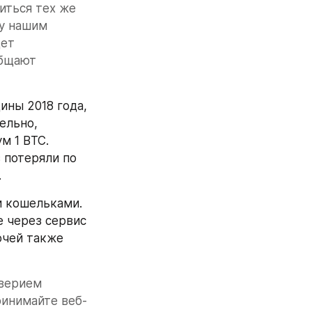
иться тех же 
у нашим 
ет 
бщают 
ины 2018 года, 
льно, 
 1 BTC. 
потеряли по 
.
 кошельками. 
 через сервис 
чей также 
верием 
ринимайте веб-