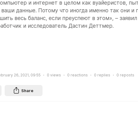
компьютер и интернет в целом как вуайеристов, пы
ваши данные. Потому что иногда именно так они и п
шить весь баланс, если преуспеют в этом», – заявил
аботчик и исследователь Дастин Деттмер.
bruary 26, 2021, 09:55
0
views
0
reactions
0
replies
0
reposts
Share