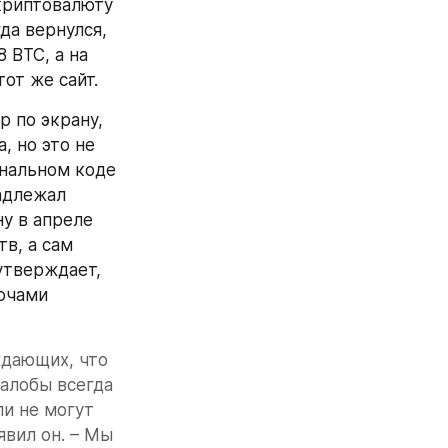
криптовалюту 
а вернулся, 
 BTC, а на 
тот же сайт.
 по экрану, 
 но это не 
нальном коде 
адлежал 
у в апреле 
в, а сам 
утверждает, 
ючами 
дающих, что 
алобы всегда 
и не могут 
вил он. – Мы 