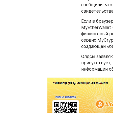
сообщили, что 
свидетельств
Если в браузе
MyEtherWallet 
фишинговый ре
сервис MyCryp
создающей «бэ
Олдсы заявляют
присутствует,
информации об