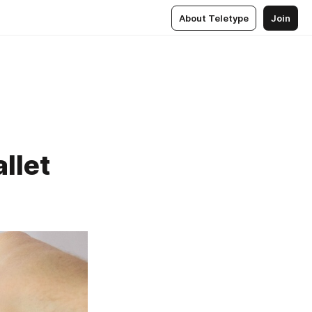
About Teletype
Join
llet