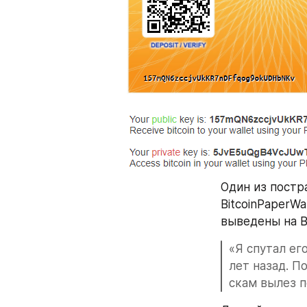
Один из постр
BitcoinPaperWa
выведены на B
«Я спутал ег
лет назад. По
скам вылез п