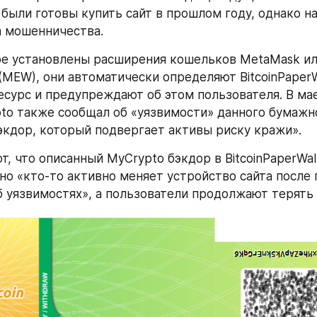
были готовы купить сайт в прошлом году, однако на
а мошенничества.
ре установлены расширения кошельков MetaMask ил
(MEW), они автоматически определяют BitcoinPaperWa
сурс и предупреждают об этом пользователя. В мае
to также сообщал об «уязвимости» данного бумажно
кдор, который подвергает активы риску кражи».
, что описанный MyCrypto бэкдор в BitcoinPaperWall
 но «кто-то активно меняет устройство сайта после 
 уязвимостях», а пользователи продолжают терять 