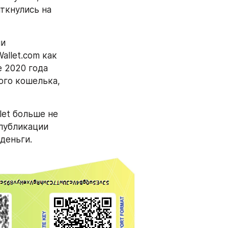
ткнулись на 
и 
llet.com как 
 2020 года 
го кошелька, 
et больше не 
публикации 
деньги.