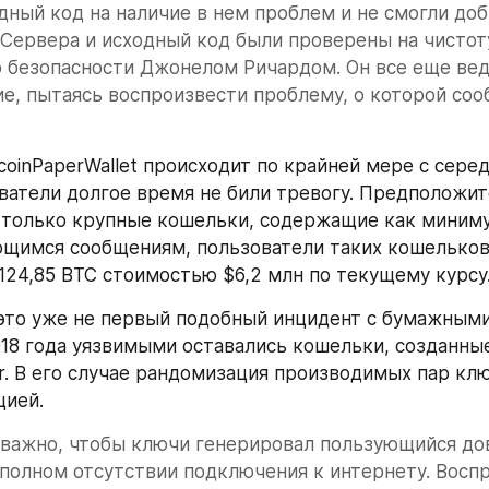
дный код на наличие в нем проблем и не смогли доб
 Сервера и исходный код были проверены на чистот
 безопасности Джонелом Ричардом. Он все еще вед
е, пытаясь воспроизвести проблему, о которой соо
coinPaperWallet происходит по крайней мере с серед
ватели долгое время не били тревогу. Предположите
только крупные кошельки, содержащие как минимум
щимся сообщениям, пользователи таких кошельков 
124,85 BTC стоимостью $6,2 млн по текущему курсу
это уже не первый подобный инцидент с бумажными
18 года уязвимыми оставались кошельки, созданные
or. В его случае рандомизация производимых пар клю
цией.
 важно, чтобы ключи генерировал пользующийся до
полном отсутствии подключения к интернету. Восп