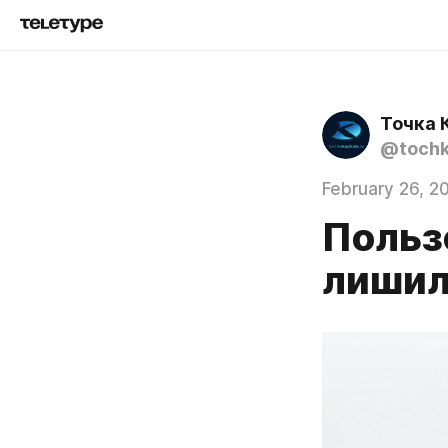
Точка 
@tochk
February 26, 2
Пользо
лишил