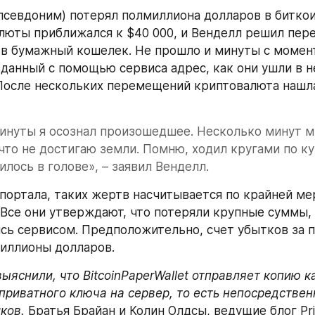
псевдоним) потерял полмиллиона долларов в биткоин
люты приближался к $40 000, и Венделл решил пере
 в бумажный кошелек. Не прошло и минуты с момент
озданный с помощью сервиса адрес, как они ушли в н
После нескольких перемещений криптовалюта нашл
инуты я осознал произошедшее. Несколько минут мн
 что не достигаю земли. Помню, ходил кругами по кух
илось в голове», – заявил Венделл.
 Все они утверждают, что потеряли крупные суммы, 
сь сервисом. Предположительно, счет убытков за п
миллионы долларов.
ыяснили, что BitcoinPaperWallet отправляет копию к
приватного ключа на сервер, то есть непосредственн
ков.
 Братья Брайан и Колин Олдсы, ведущие блог Priv