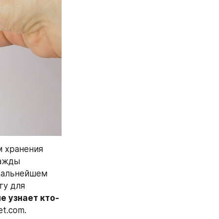
 хранения 
ажды 
дальнейшем 
у для 
е узнает кто-
et.com.