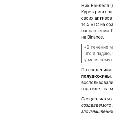
Ник Венделл (
Курс криптова
своих активов
14,5 BTC на с
направлении. 
на Binance.
«В течение м
что я падаю,
у меня помут
полудюжины
.
воспользовали
года идет на 
Специалисты в
создаваемого 
злоумышленни