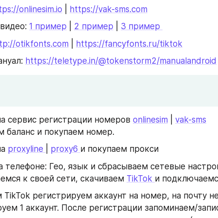
tps://onlinesim.io
 | 
https://vak-sms.com
видео: 
1 пример
 | 
2 пример
 | 
3 пример 
tp://otikfonts.com
 | 
https://fancyfonts.ru/tiktok
ануал: 
https://teletype.in/@tokenstorm2/manualandroid
а сервис регистрации номеров 
onlinesim
 | 
vak-sms
 баланс и покупаем номер.
а 
proxyline 
| 
proxy6 
и покупаем прокси
 телефоне: Гео, язык и сбрасываем сетевые настро
мся к своей сети, скачиваем 
TikTok 
и подключаемс
 TikTok регистрируем аккаунт на номер, на почту не 
уем 1 аккаунт. После регистрации запоминаем/запи