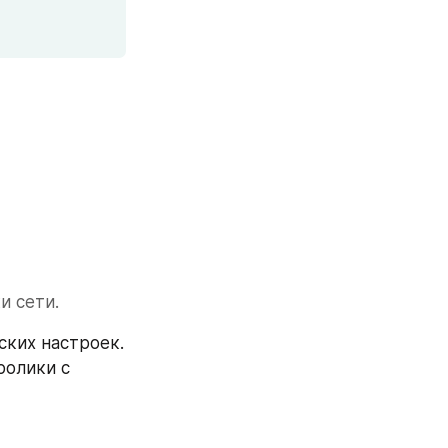
и сети.
ких настроек. 
олики с 