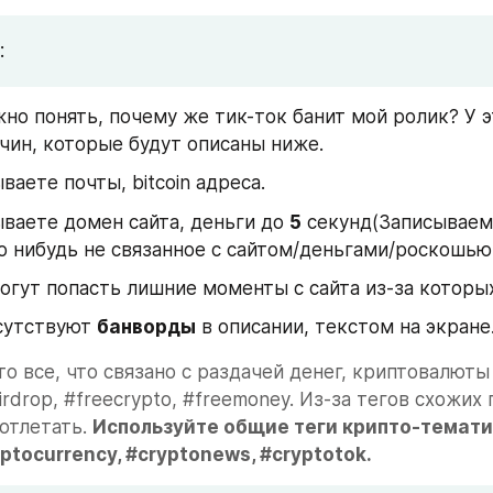
:
но понять, почему же тик-ток банит мой ролик? У эт
чин, которые будут описаны ниже.
ваете почты, bitcoin адреса.
ваете домен сайта, деньги до 
5
 секунд(Записываем
о нибудь не связанное с сайтом/деньгами/роскошью
огут попасть лишние моменты с сайта из-за которых
сутствуют 
банворды
 в описании, текстом на экране
то все, что связано с раздачей денег, криптовалюты 
irdrop, #freecrypto, #freemoney. Из-за тегов схожих 
отлетать. 
Используйте общие теги крипто-тематик
yptocurrency, #cryptonews, #cryptotok.