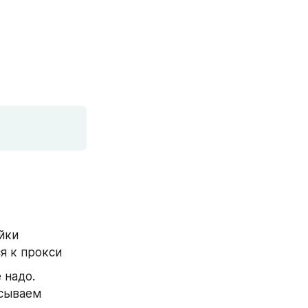
йки
я к прокси
надо. 
сываем 