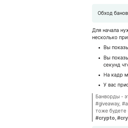
Обход банов
Для начала нуж
несколько при
Вы показы
Вы показы
секунд чт
На кадр м
У вас при
Банворды - э
#giveaway, #a
тоже будете 
#crypto, #cr