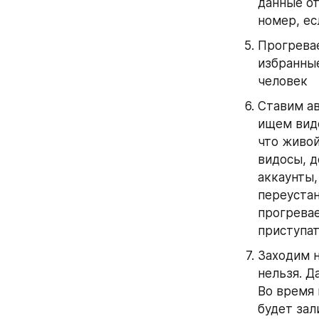
данные от
номер, ес
Прогревае
избранные
человек
Ставим ав
ищем виде
что живой
видосы, д
аккаунты,
переустан
прогревае
приступат
Заходим н
нельзя. Д
Во время 
будет зал