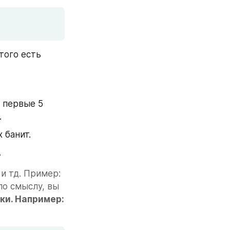
ого есть 
 первые 5 
.
 банит.
.
и тд. Пример: 
по смыслу, вы 
и. Например: 