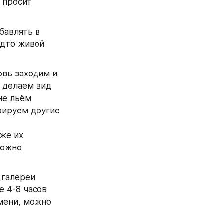
 просит 
авлять в 
дто живой 
овь заходим и 
 делаем вид 
е льём 
рируем другие 
же их 
ожно 
галереи 
е 4-8 часов
мени, можно 