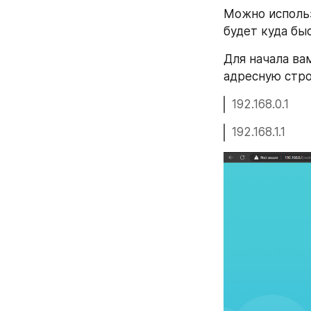
Можно использ
будет куда быс
Для начала вам
адресную строк
192.168.0.1
192.168.1.1