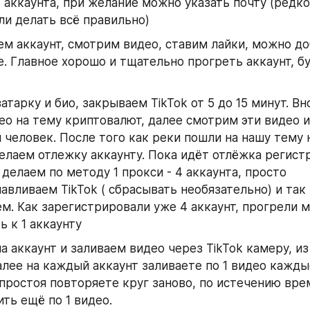
 аккаунта, при желание можно указать почту (редко
ли делать всё правильно) 
м аккаунт, смотрим видео, ставим лайки, можно доб
. Главное хорошо и тщательно прогреть аккаунт, бу
атарку и био, закрываем TikTok от 5 до 15 минут. Вн
о на тему криптовалют, далее смотрим эти видео и
 человек. После того как реки пошли на нашу тему н
елаем отлежку аккаунту. Пока идёт отлёжка регист
 делаем по методу 1 прокси - 4 аккаунта, просто 
авливаем TikTok ( сбрасывать необязательно) и так 
м. Как зарегистрировали уже 4 аккаунт, прогрели м
ь к 1 аккаунту
а аккаунт и заливаем видео через TikTok камеру, из 
алее на каждый аккаунт заливаете по 1 видео кажды
простоя повторяете круг заново, по истечению вре
ить ещё по 1 видео.