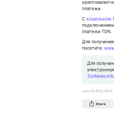
криптовалютны
платежи.
С 
кошельком 
подключением 
платежи TON.
Для получения
посетите: 
www.
Для получен
электронную
TonNews.inf
June 29, 2022, 06:55
Share