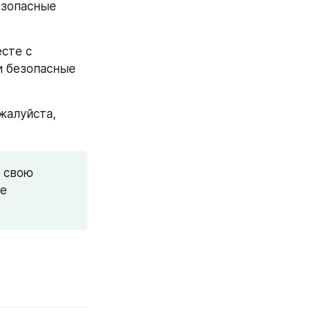
зопасные 
сте с 
 безопасные 
алуйста, 
 свою 
 или посетите 