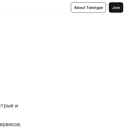
About Teletype
Join
трые и 
ервисов, 