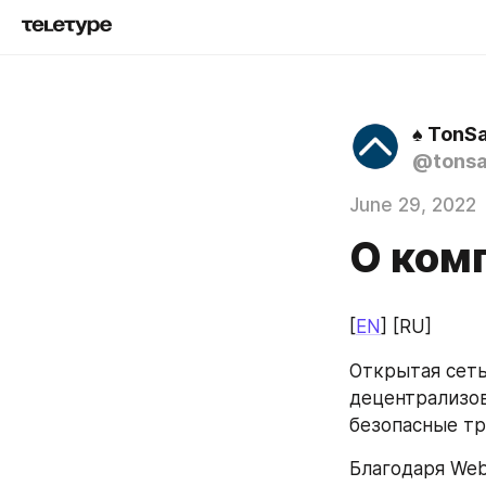
♠️ TonS
@tonsa
June 29, 2022
О ком
[
EN
] [RU]
Открытая сеть
децентрализов
безопасные тр
Благодаря Web 