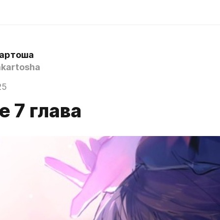
Картоша
kartosha
25
 7 глава