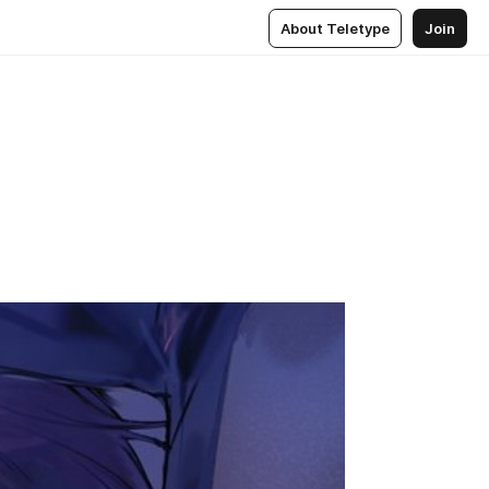
About Teletype
Join